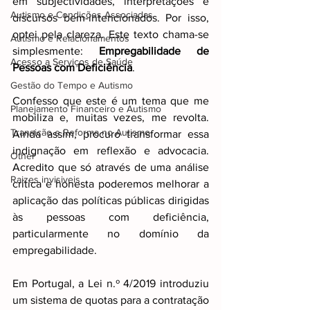
em subjectividades, interpretações e 
Autismo e Condições Associadas
discursos bem-intencionados. Por isso, 
optei pela clareza. Este texto chama-se 
Autismo e Relacionamentos
simplesmente: 
Empregabilidade de 
Acesso a Serviços de Saúde
Pessoas com Deficiência
.
Gestão do Tempo e Autismo
Confesso que este é um tema que me 
Planejamento Financeiro e Autismo
mobiliza e, muitas vezes, me revolta. 
Transição e Reforma no Autismo
Ainda assim, procuro transformar essa 
indignação em reflexão e advocacia. 
Other
Acredito que só através de uma análise 
Raizes invisiveis
crítica e honesta poderemos melhorar a 
aplicação das políticas públicas dirigidas 
às pessoas com deficiência, 
particularmente no domínio da 
empregabilidade.
Em Portugal, a Lei n.º 4/2019 introduziu 
um sistema de quotas para a contratação 