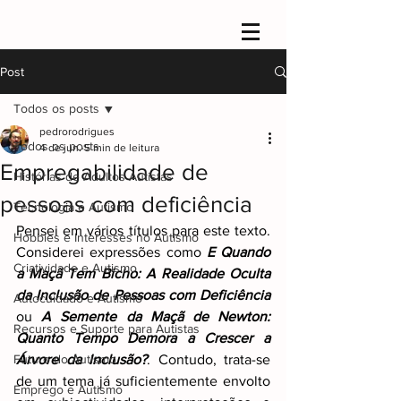
Post
Todos os posts
pedrorodrigues
Todos os posts
4 de jun.
5 min de leitura
Empregabilidade de
Histórias de Adultos Autistas
pessoas com deficiência
Tecnologia e Autismo
Pensei em vários títulos para este texto. 
Hobbies e Interesses no Autismo
Considerei expressões como 
E Quando 
Criatividade e Autismo
a Maçã Tem Bicho: A Realidade Oculta 
da Inclusão de Pessoas com Deficiência
Autocuidado e Autismo
ou 
A Semente da Maçã de Newton: 
Recursos e Suporte para Autistas
Quanto Tempo Demora a Crescer a 
Futuro do Autismo
Árvore da Inclusão?
. Contudo, trata-se 
de um tema já suficientemente envolto 
Emprego e Autismo