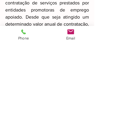
contratação de serviços prestados por 
entidades promotoras de emprego 
apoiado. Desde que seja atingido um 
determinado valor anual de contratação, 
os trabalhadores com deficiência 
envolvidos nessa prestação de serviços 
Phone
Email
podem ser contabilizados para efeitos 
de quota.
Também aqui importa reflectir.
Estas medidas podem criar 
oportunidades económicas para 
entidades da área da deficiência e gerar 
algum impacto positivo. No entanto, 
existe igualmente o risco de se criar 
uma espécie de mercado paralelo de 
cumprimento de quotas, onde o 
objectivo deixa de ser a contratação 