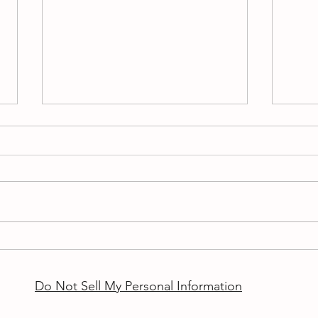
AUTISMO: quando uma
A int
palavra já não consegue
cabe
conter tudo o que colocámos
Do Not Sell My Personal Information
dentro dela