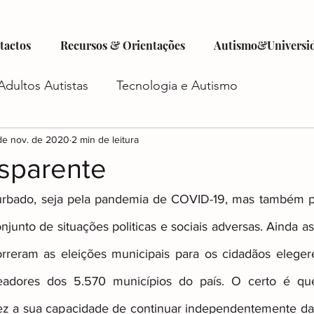
tactos
Recursos & Orientações
Autismo&Universi
Adultos Autistas
Tecnologia e Autismo
tismo
de nov. de 2020
Criatividade e Autismo
2 min de leitura
Autocuidado e Au
nsparente
istas
Futuro do Autismo
Emprego e Autismo
bado, seja pela pandemia de COVID-19, mas também po
njunto de situações politicas e sociais adversas. Ainda a
iadas
Autismo e Relacionamentos
Acesso a Ser
reram as eleições municipais para os cidadãos elegerem
readores dos 5.570 municípios do país. O certo é qu
z a sua capacidade de continuar independentemente das 
o
Planejamento Financeiro e Autismo