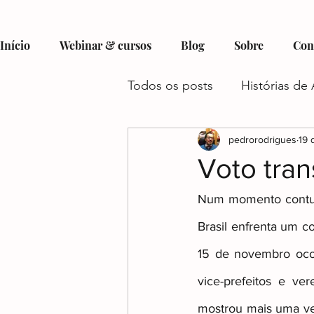
Início
Webinar & cursos
Blog
Sobre
Con
Todos os posts
Histórias de 
Hobbies e Interesses no Au
pedrorodrigues
19 
Voto tra
Recursos e Suporte para Aut
Num momento contur
Brasil enfrenta um co
Autismo e Condições Assoc
15 de novembro ocor
vice-prefeitos e ve
mostrou mais uma ve
Gestão do Tempo e Autism