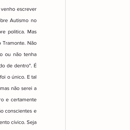
 venho escrever 
obre Autismo no 
e politica. Mas 
o Tramonte. Não 
o ou não tenha 
o de dentro". É 
i o único. E tal 
mas não serei a 
ro e certamente 
o conscientes e 
nto cívico. Seja 