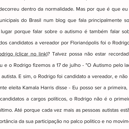
l decorreu dentro da normalidade. Mas por que é que eu
unicipais do Brasil num blog que fala principalmente s
ismo
Other
Raizes invisiveis
lugar porque falar sobre o autismo é também falar sobr
s candidatos a vereador por Florianópolis foi o Rodrig
odrigo
 (clicar no link)
? Talvez possa não estar recordad
u e o Rodrigo fizemos a 17 de julho - "O Autismo pelo lad
autista. E sim, o Rodrigo foi candidato a vereador, e não fo
te eleita Kamala Harris disse - Eu posso ser a primeira, 
candidatos a cargos políticos, o Rodrigo não é o primei
timo. Até porque cada vez mais as pessoas autistas estã
rtância da sua participação no palco politico e no movime