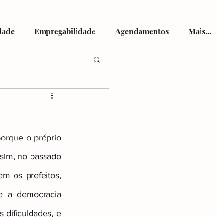
dade
Empregabilidade
Agendamentos
Mais...
tismo
rque o próprio 
ssim, no passado 
viços de Saúde
 os prefeitos, 
e a democracia 
dificuldades, e 