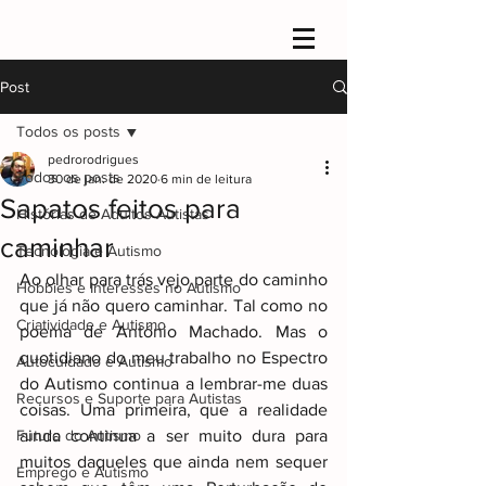
Post
Todos os posts
pedrorodrigues
Todos os posts
30 de jan. de 2020
6 min de leitura
Sapatos feitos para
Histórias de Adultos Autistas
caminhar
Tecnologia e Autismo
Ao olhar para trás vejo parte do caminho 
Hobbies e Interesses no Autismo
que já não quero caminhar. Tal como no 
Criatividade e Autismo
poema de António Machado. Mas o 
quotidiano do meu trabalho no Espectro 
Autocuidado e Autismo
do Autismo continua a lembrar-me duas 
Recursos e Suporte para Autistas
coisas. Uma primeira, que a realidade 
Futuro do Autismo
ainda continua a ser muito dura para 
muitos daqueles que ainda nem sequer 
Emprego e Autismo