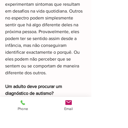
experimentam sintomas que resultam 
em desafios na vida quotidiana. Outros 
no espectro podem simplesmente 
sentir que há algo diferente deles na 
próxima pessoa. Provavelmente, eles 
podem ter se sentido assim desde a 
infância, mas não conseguiram 
identificar exactamente o porquê. Ou 
eles podem não perceber que se 
sentem ou se comportam de maneira 
diferente dos outros. 
Um adulto deve procurar um 
diagnóstico de autismo? 
Se você acha que tem alguns dos sinais 
Phone
Email
e características do autismo, pode 
perguntar por que consideraria ser 
avaliado nesta fase da sua vida? No final 