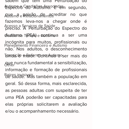
sabem que têm uma Perturbação do 
Autismo e Condições Associadas
Espectro do Autismo. E em segundo, 
que a paixão de acreditar no que 
Autismo e Relacionamentos
fazemos leva-nos a chegar onde é 
Acesso a Serviços de Saúde
preciso. A Perturbação do Espectro do 
Autismo (PEA) continua a ser uma 
Gestão do Tempo e Autismo
incógnita para muitos, profissionais ou 
Planejamento Financeiro e Autismo
não. Nos adultos, o desconhecimento 
Transição e Reforma no Autismo
ainda é maior. Continua a ser mais do 
que nunca fundamental a sensibilização, 
Other
informação e formação de profissionais 
Raizes invisiveis
de saúde. Mas também a população em 
geral. Só dessa forma, mais esclarecida, 
as pessoas adultas com suspeita de ter 
uma PEA poderão ser capacitadas para 
elas próprias solicitarem a avaliação 
e/ou o acompanhamento necessário.