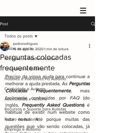
Post
Todos os posts
pedrorodrigues
Todos os posts
15 de ago. de 2020
1 min de leitura
Perguntas colocadas
Histórias de Adultos Autistas
frequentemente
Tecnologia e Autismo
Preciso da vossa ajuda para continuar a 
Hobbies e Interesses no Autismo
melhorar a ajuda prestada. As 
Perguntas 
Criatividade e Autismo
Colocadas Frequentemente
, mais 
facilmente conhecidas por 
FAQ
 (do 
Autocuidado e Autismo
inglês, 
Frequently Asked Questions
) é 
Recursos e Suporte para Autistas
habitual de existir num website como 
Futuro do Autismo
este nosso. Até porque muitas das 
questões que vão sendo colocadas, já 
Emprego e Autismo