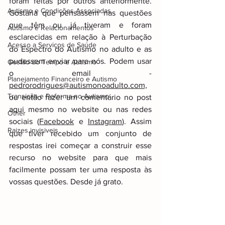
foram feitas por outros anteriormente. 
Autismo e Condições Associadas
Gostaria que pensassem nas questões 
que têm ou já tiveram e foram 
Autismo e Relacionamentos
esclarecidas em relação à Perturbação 
Acesso a Serviços de Saúde
do Espectro do Autismo no adulto e as 
pudessem enviar para nós. Podem usar 
Gestão do Tempo e Autismo
o email - 
Planejamento Financeiro e Autismo
pedrorodrigues@autismonoadulto.com,
Transição e Reforma no Autismo
ou então fazer um comentário no post 
aqui mesmo no website ou nas redes 
Other
sociais (
Facebook
 e 
Instagram
). Assim 
Raizes invisiveis
que tiver recebido um conjunto de 
respostas irei começar a construir esse 
recurso no website para que mais 
facilmente possam ter uma resposta às 
vossas questões. Desde já grato.