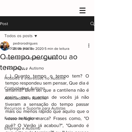
Post
Todos os posts
pedrorodrigues
Todos os posts
26 de mai. de 2020
5 min de leitura
O tempo perguntou ao
Histórias de Adultos Autistas
tempo...
Tecnologia e Autismo
(...) Quanto tempo o tempo tem? O 
Hobbies e Interesses no Autismo
tempo respondeu sem pensar, Que dia é 
Criatividade e Autismo
amanhã? Bem sei que a cantilena não é 
assim, mas quantos de vocês já não 
Autocuidado e Autismo
tiveram a sensação do tempo passar 
Recursos e Suporte para Autistas
mais ou menos rápido que aquilo que o 
Futuro do Autismo
vosso relógio marca? Frases como, "O 
quê? O Verão já acabou?", "Quando é 
Emprego e Autismo