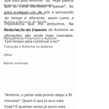
que esta aula termina?" ou "Hoje parece 
Autismo e Condições Associadas
que as horas demoram a passar!". Se 
para qualquer um de nós a percepção 
Autismo e Relacionamentos
do tempo é diferente, assim como a 
Acesso a Serviços de Saúde
importância que lhe atribuímos. Na 
Perturbação do Espectro do Autismo as 
Gestão do Tempo e Autismo
alterações são ainda mais marcadas. 
Planejamento Financeiro e Autismo
Tem tempo para continuar a ler?
Transição e Reforma no Autismo
Other
Raizes invisiveis
"António, o jantar está pronto daqui a 10 
minutos!". Quem é que já ouvi esta 
frase? E quantas vezes já ouviu esta 