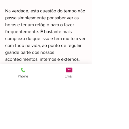
Na verdade, esta questão do tempo não 
passa simplesmente por saber ver as 
horas e ter um relógio para o fazer 
frequentemente. É bastante mais 
complexo do que isso e tem muito a ver 
com tudo na vida, ao ponto de regular 
grande parte dos nossos 
acontecimentos, internos e externos. 
Por exemplo, a situação 
A
 ocorreu 
antes da situação 
B
? Para isso preciso 
Phone
Email
de saber quando é que ocorreu 
A
 e 
B
. E 
depois também preciso de saber se 
ambos os tempos são antes ou depois 
um do outro. Nada fácil certo? E qual o 
tempo de duração de 
A
 e 
B
? Mas e se a 
pessoa não sabe que lhe irão perguntar 
à posteriori sobre a duração do tempo 
de ambos os eventos?! A pessoa terá de 