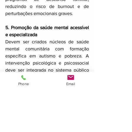
reduzindo o risco de burnout e de 
perturbações emocionais graves.
5. Promoção da saúde mental acessível 
e especializada
Devem ser criados núcleos de saúde 
mental comunitária com formação 
específica em autismo e pobreza. A 
intervenção psicológica e psicossocial 
deve ser integrada no sistema público 
de forma contínua e não episódica. A 
Phone
Email
saúde mental não pode continuar a ser 
um luxo, sobretudo para quem vive em 
maior vulnerabilidade.
6. Habitação digna e acessível
A estabilidade habitacional é 
determinante para o bem-estar 