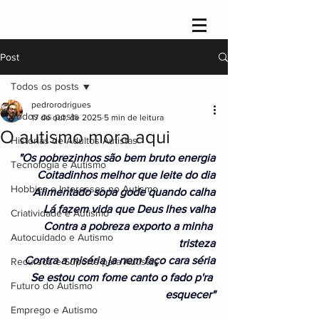
Post
Todos os posts
pedrorodrigues
Todos os posts
17 de out. de 2025
5 min de leitura
O autismo mora aqui
Histórias de Adultos Autistas
"Os pobrezinhos são bem bruto energia
Tecnologia e Autismo
Coitadinhos melhor que leite do dia
Hobbies e Interesses no Autismo
Alimentado sopa gode quando calha
Lá fazem vida que Deus lhes valha
Criatividade e Autismo
Contra a pobreza exporto a minha 
Autocuidado e Autismo
tristeza
Contra a miséria ja nem faço cara séria
Recursos e Suporte para Autistas
Se estou com fome canto o fado p'ra 
Futuro do Autismo
esquecer"
Emprego e Autismo