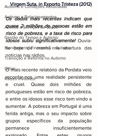
Virgem Suta, in Exporto Tristeza (2012)
Autismo e Condições Associadas
Autismo e Relacionamentos
Os dados mais recentes indicam que 
quase 2 milhões de pessoas estão em 
Acesso a Serviços de Saúde
risco de pobreza, e a taxa de risco para 
Gestão do Tempo e Autismo
idosos subiu significativamente!
 Ouvia-
Planejamento Financeiro e Autismo
se hoje de manhã na abertura das 
noticias nas rádios.
Transição e Reforma no Autismo
Other
O mais recente relatório da Pordata veio 
recordar-nos uma realidade persistente 
Raizes invisiveis
e cruel. Quase dois milhões de 
portugueses estão em risco de pobreza, 
e entre os idosos esse risco tem vindo a 
aumentar. A pobreza em Portugal é uma 
ferida antiga, mas o seu impacto sobre 
grupos específicos da população 
permanece insuficientemente 
explorado. Entre estes grupos 