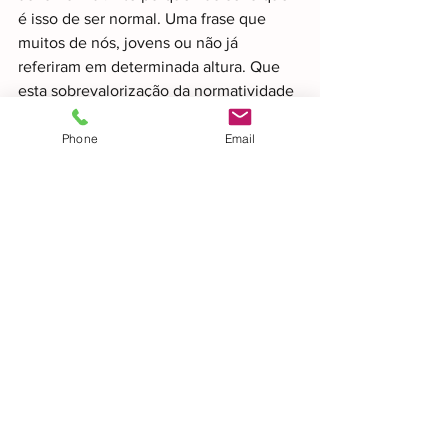
é isso de ser normal. Uma frase que 
muitos de nós, jovens ou não já 
referiram em determinada altura. Que 
esta sobrevalorização da normatividade 
é excessivamente considerada e que 
para além de causar uma maior pressão 
Phone
Email
social para o comportamento normativo. 
Muitas vezes é absurdo e em grande 
parte das vezes desrespeitoso da 
diversidade humana. É verdade que 
muitos de nós poderá conseguir colocar-
se numa posição diferente daquela que 
é a sua para perspectivar o que será 
isso de ser normal. No entanto, um 
jovem com PEA terá maior dificuldade. 
Será importante falar-lhe acerca do que 
é a normalidade? Sim, mas não só. Será 
importante falar-lhe e ajuda-lo a falar 