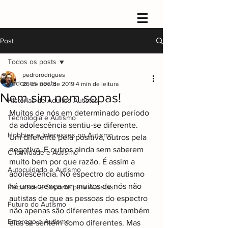
Post
Todos os posts
pedrorodrigues
Todos os posts
26 de nov. de 2019
4 min de leitura
Nem sim nem sopas!
Histórias de Adultos Autistas
Muitos de nós em determinado período 
Tecnologia e Autismo
da adolescência sentiu-se diferente. 
Hobbies e Interesses no Autismo
Um diferente pela positiva, outros pela 
negativa. E outros ainda sem saberem 
Criatividade e Autismo
muito bem por que razão. É assim a 
Autocuidado e Autismo
adolescência. No espectro do autismo 
há uma crença em muitos de nós não 
Recursos e Suporte para Autistas
autistas de que as pessoas do espectro 
Futuro do Autismo
não apenas são diferentes mas também 
Emprego e Autismo
elas se sentem como diferentes. Mas 