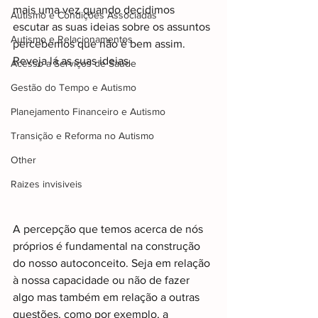
mais uma vez quando decidimos 
Autismo e Condições Associadas
escutar as suas ideias sobre os assuntos 
Autismo e Relacionamentos
percebemos que não é bem assim. 
Reveja lá as suas ideias.
Acesso a Serviços de Saúde
Gestão do Tempo e Autismo
Planejamento Financeiro e Autismo
Transição e Reforma no Autismo
Other
Raizes invisiveis
A percepção que temos acerca de nós 
próprios é fundamental na construção 
do nosso autoconceito. Seja em relação 
à nossa capacidade ou não de fazer 
algo mas também em relação a outras 
questões, como por exemplo, a 