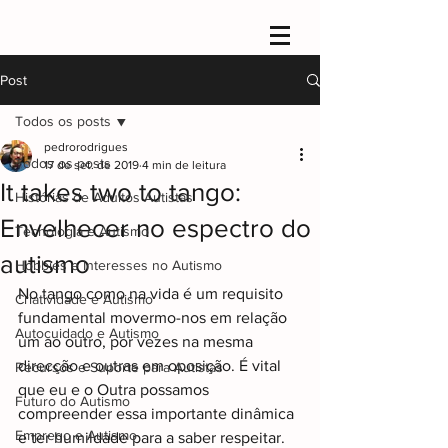
Post
Todos os posts
pedrorodrigues
Todos os posts
17 de set. de 2019
4 min de leitura
It takes two to tango:
Histórias de Adultos Autistas
Envelhecer no espectro do
Tecnologia e Autismo
autismo
Hobbies e Interesses no Autismo
No tango como na vida é um requisito 
Criatividade e Autismo
fundamental movermo-nos em relação 
Autocuidado e Autismo
um ao outro, por vezes na mesma 
direcção e outras em oposição. É vital 
Recursos e Suporte para Autistas
que eu e o Outra possamos 
Futuro do Autismo
compreender essa importante dinâmica 
Emprego e Autismo
e ter humildade para a saber respeitar. 