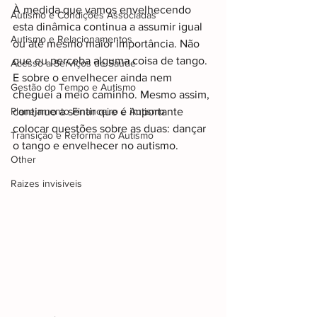
À medida que vamos envelhecendo 
Autismo e Condições Associadas
esta dinâmica continua a assumir igual 
Autismo e Relacionamentos
ou até mesmo maior importância. Não 
que eu perceba alguma coisa de tango. 
Acesso a Serviços de Saúde
E sobre o envelhecer ainda nem 
Gestão do Tempo e Autismo
cheguei a meio caminho. Mesmo assim, 
Planejamento Financeiro e Autismo
continuo a sentir que é importante 
colocar questões sobre as duas: dançar 
Transição e Reforma no Autismo
o tango e envelhecer no autismo.
Other
Raizes invisiveis