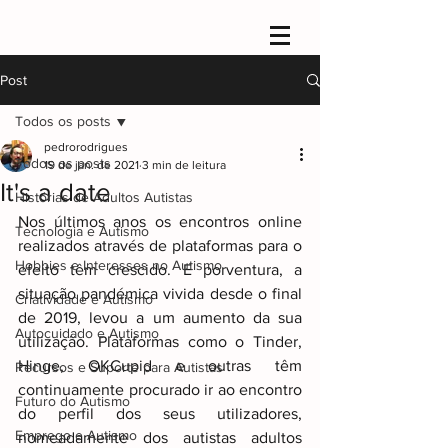
Post
Todos os posts
pedrorodrigues
Todos os posts
19 de jan. de 2021
3 min de leitura
It's a date
Histórias de Adultos Autistas
Nos últimos anos os encontros online 
Tecnologia e Autismo
realizados através de plataformas para o 
Hobbies e Interesses no Autismo
efeito têm crescido. E porventura, a 
situação pandémica vivida desde o final 
Criatividade e Autismo
de 2019, levou a um aumento da sua 
Autocuidado e Autismo
utilização. Plataformas como o Tinder, 
Hinge, OKCupid e outras têm 
Recursos e Suporte para Autistas
continuamente procurado ir ao encontro 
Futuro do Autismo
do perfil dos seus utilizadores, 
Emprego e Autismo
nomeadamente dos autistas adultos 