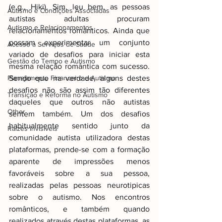
(e.g., Hiki). Sim, leu bem, as pessoas 
Autismo e Condições Associadas
autistas adultas procuram 
Autismo e Relacionamentos
relacionamentos românticos. Ainda que 
possam experimentar um conjunto 
Acesso a Serviços de Saúde
variado de desafios para iniciar esta 
Gestão do Tempo e Autismo
mesma relação romântica com sucesso. 
Planejamento Financeiro e Autismo
Sendo que na verdade, alguns destes 
desafios não são assim tão diferentes 
Transição e Reforma no Autismo
daqueles que outros não autistas 
Other
sentem também. Um dos desafios 
habitualmente sentido junto da 
Raizes invisiveis
comunidade autista utilizadora destas 
plataformas, prende-se com a formação 
aparente de impressões menos 
favoráveis sobre a sua pessoa, 
realizadas pelas pessoas neurotipicas 
sobre o autismo. Nos encontros 
românticos, e também quando 
realizados através destas plataformas, as 