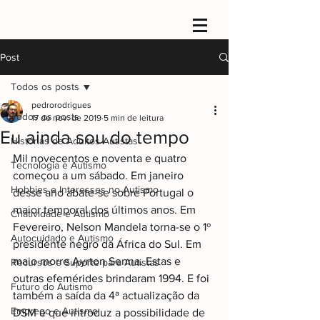
Post
Todos os posts
pedrorodrigues
Todos os posts
17 de nov. de 2019
5 min de leitura
Eu ainda sou do tempo
Histórias de Adultos Autistas
Mil novecentos e noventa e quatro 
Tecnologia e Autismo
começou a um sábado. Em janeiro 
Hobbies e Interesses no Autismo
desse ano abate-se sobre Portugal o 
maior temporal dos últimos anos. Em 
Criatividade e Autismo
Fevereiro, Nelson Mandela torna-se o 1º 
Autocuidado e Autismo
presidente negro da África do Sul. Em 
maio morre Ayrton Senna. Estas e 
Recursos e Suporte para Autistas
outras efemérides brindaram 1994. E foi 
Futuro do Autismo
também a saída da 4ª actualização da 
Emprego e Autismo
DSM e que introduz a possibilidade de 