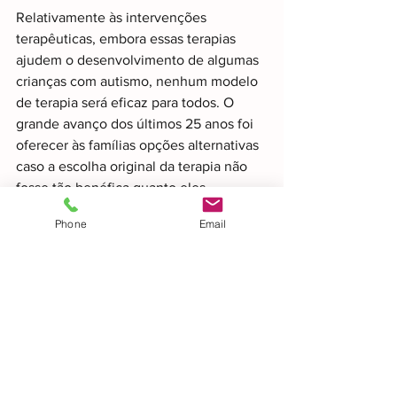
Relativamente às intervenções 
terapêuticas, embora essas terapias 
ajudem o desenvolvimento de algumas 
crianças com autismo, nenhum modelo 
de terapia será eficaz para todos. O 
grande avanço dos últimos 25 anos foi 
oferecer às famílias opções alternativas 
caso a escolha original da terapia não 
fosse tão benéfica quanto eles 
esperavam. Mas os tratamentos 
Phone
Email
farmacológicos não tiveram tanto 
progresso. Apesar do investimento 
substancial em pesquisa, ainda não 
existem medicamentos com boas 
evidências para reduzir a incapacidade 
associada às principais dificuldades 
sociais e de comunicação do autismo. A 
intervenção farmacológica no autismo é 