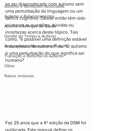
se ser diagnosticado com autismo sem 
Autismo e Condições Associadas
uma perturbação da linguagem ou um 
Autismo e Relacionamentos
deficit cognitivo. Desde então têm sido 
inúmeras as questões, dúvidas ou 
Acesso a Serviços de Saúde
incertezas acerca deste tópico. Tais 
Gestão do Tempo e Autismo
como, "é possível uma definição estável 
Planejamento Financeiro e Autismo
e duradoura de autismo?" ou "O autismo 
é uma perturbação do que significa ser 
Transição e Reforma no Autismo
humano?
Other
Raizes invisiveis
Faz 25 anos que a 4ª edição da DSM foi 
publicada. Este manual define os 