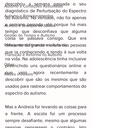
descobriu a semana passada o seu 
Autismo e Condições Associadas
diagnóstico de Perturbação do Espectro 
Autismo e Relacionamentos
do Autismo. Na verdade, não foi apenas 
a semana passada, até porque há mais 
Acesso a Serviços de Saúde
tempo que desconfiava que alguma 
Gestão do Tempo e Autismo
coisa se passava consigo. Que era 
Planejamento Financeiro e Autismo
diferente da grande maioria das pessoas 
que ia conhecendo e tendo à sua volta 
Transição e Reforma no Autismo
na vida. Na adolescência tinha inclusive 
Other
preenchido uns questionários online e 
que veio agora recentemente a 
Raizes invisiveis
descobrir que são os mesmos que são 
usados para rastrear comportamentos do 
espectro do autismo.
Mas a Andreia foi levando as coisas para 
a frente. A escola foi um processo 
sempre desafiante, mesmo que algumas 
pessoas pensassem o contrário. Isto 