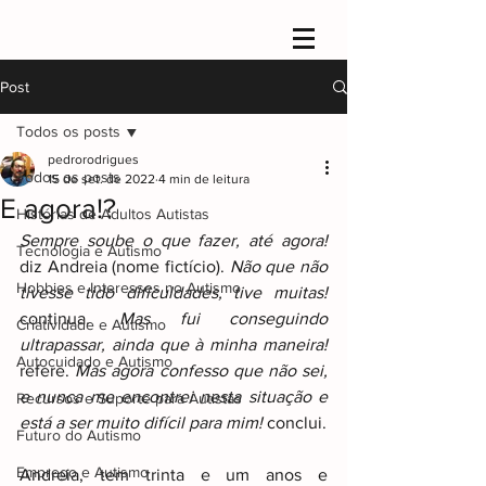
Post
Todos os posts
pedrorodrigues
Todos os posts
15 de set. de 2022
4 min de leitura
E agora!?
Histórias de Adultos Autistas
Sempre soube o que fazer, até agora!
Tecnologia e Autismo
diz Andreia (nome fictício). 
Não que não 
Hobbies e Interesses no Autismo
tivesse tido dificuldades, tive muitas!
continua. 
Mas fui conseguindo 
Criatividade e Autismo
ultrapassar, ainda que à minha maneira! 
Autocuidado e Autismo
refere. 
Mas agora confesso que não sei, 
e nunca me encontrei nesta situação e 
Recursos e Suporte para Autistas
está a ser muito difícil para mim!
 conclui.
Futuro do Autismo
Emprego e Autismo
Andreia, tem trinta e um anos e 