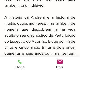
também foi um dilúvio.
A história da Andreia é a história de 
muitas outras mulheres, mas também de 
homens que descobrem já na vida 
adulta o seu diagnóstico de Perturbação 
do Espectro do Autismo. E que ao fim de 
vinte e cinco anos, trinta e dois anos, 
quarenta e seis anos ou mais, sentem 
que necessitam de reaprender a viver, a 
se compreender, compreender os outros 
Phone
Email
e o Mundo. Mas também aprendem 
como se podem zangar com o facto de 
nunca ninguém lhes ter dito nada, 
apesar de muito terem feito as 
perguntas. E de como agora também é 
importante aceitar, e principalmente se 
aceitarem.