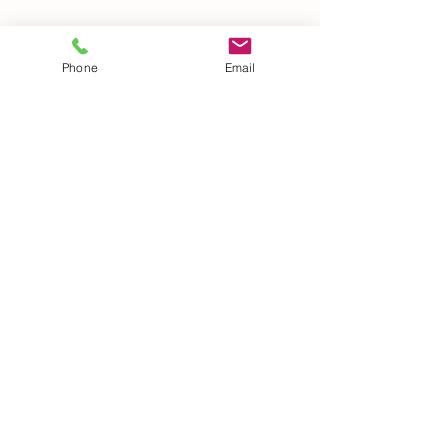
Phone
Email
Ver tudo
Posts recentes