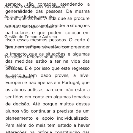
sempre, são tomadas atendendo a 
Autismo e Condições Associadas
generalidade das pessoas. Da mesma 
Autismo e Relacionamentos
forma que as leis. Ainda que se procure 
sempre que possível atender a situações 
Acesso a Serviços de Saúde
particulares e que podem colocar em 
Gestão do Tempo e Autismo
risco essas mesmas pessoas. O certo é 
Planejamento Financeiro e Autismo
que nem sempre se está a compreender 
o impacto que as situações e algumas 
Transição e Reforma no Autismo
das medidas estão a ter na vida das 
Other
pessoas. E é por isso que este regresso 
à escola tem dado provas, a nível 
Raizes invisiveis
Europeu e não apenas em Portugal, que 
os alunos autistas parecem não estar a 
ser tidos em conta em algumas tomadas 
de decisão. Até porque muitos destes 
alunos vão continuar a precisar de um 
planeamento e apoio individualizado. 
Para além do mais tem estado a haver 
alterações na própria constituição das 