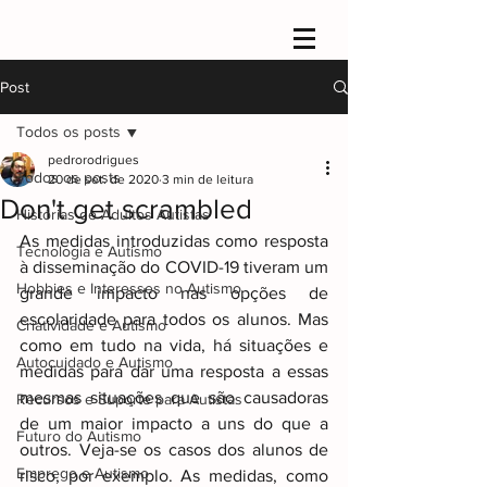
Post
Todos os posts
pedrorodrigues
Todos os posts
20 de set. de 2020
3 min de leitura
Don't get scrambled
Histórias de Adultos Autistas
As medidas introduzidas como resposta 
Tecnologia e Autismo
à disseminação do COVID-19 tiveram um 
Hobbies e Interesses no Autismo
grande impacto nas opções de 
escolaridade para todos os alunos. Mas 
Criatividade e Autismo
como em tudo na vida, há situações e 
Autocuidado e Autismo
medidas para dar uma resposta a essas 
mesmas situações que são causadoras 
Recursos e Suporte para Autistas
de um maior impacto a uns do que a 
Futuro do Autismo
outros. Veja-se os casos dos alunos de 
Emprego e Autismo
risco, por exemplo. As medidas, como 