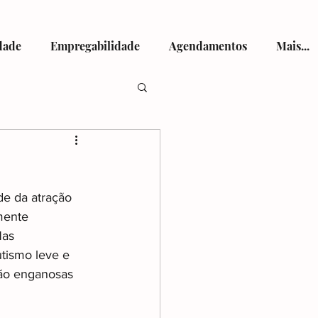
dade
Empregabilidade
Agendamentos
Mais...
tismo
de da 
atração 
mente 
Nas 
tismo leve e 
viços de Saúde
são enganosas 