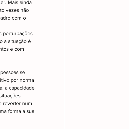
r. Mais ainda 
to vezes não 
uadro com o 
 
 perturbações 
 a situação é 
ntos e com 
 pessoas se 
itivo por norma 
a, a capacidade 
situações 
e reverter num 
ma forma a sua 