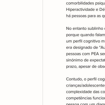
comorbilidades psiqu
Hiperactividade e Déf
há pessoas para as q
No entanto sublinho 
porque quando falam
um perfil cognitivo 
era designado de "A
pessoas com PEA sem
sinónimo de expectat
prazo, apesar de obse
Contudo, o perfil cog
crianças/adolescente
complexidade das co
competências funcion
pessoa com um diagn