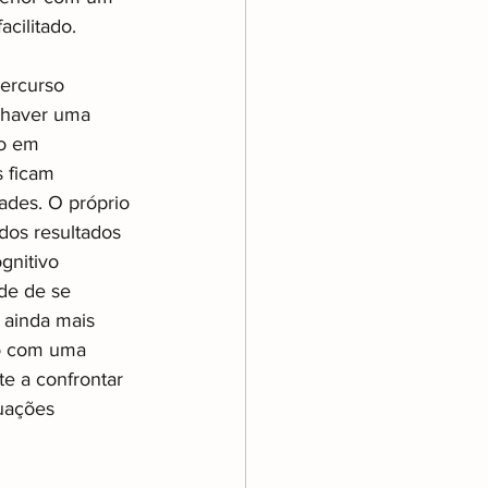
cilitado.
ercurso 
 haver uma 
o em 
s ficam 
ades. O próprio 
dos resultados 
gnitivo 
de de se 
 ainda mais 
do com uma 
te a confrontar 
tuações 