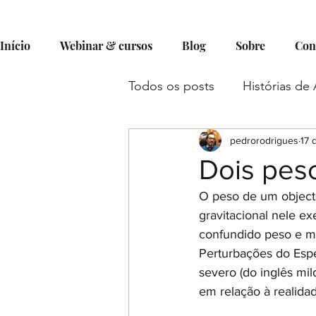
Início
Webinar & cursos
Blog
Sobre
Con
Todos os posts
Histórias de 
Hobbies e Interesses no Au
pedrorodrigues
17 
Dois pes
O peso de um object
Recursos e Suporte para Aut
gravitacional
 nele ex
confundido peso e mas
Perturbações do Espe
Autismo e Condições Assoc
severo (do inglês mi
em relação à realidad
Gestão do Tempo e Autism