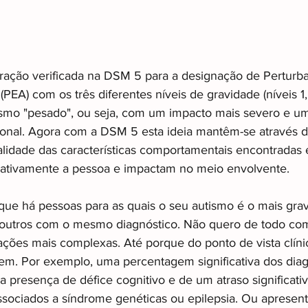
ração verificada na DSM 5 para a designação de Perturb
PEA) com os três diferentes níveis de gravidade (níveis 1, 
ismo "pesado", ou seja, com um impacto mais severo e um
onal. Agora com a DSM 5 esta ideia mantêm-se através d
qualidade das características comportamentais encontradas
icativamente a pessoa e impactam no meio envolvente.
 que há pessoas para as quais o seu autismo é o mais gra
utros com o mesmo diagnóstico. Não quero de todo com i
ações mais complexas. Até porque do ponto de vista clíni
tem. Por exemplo, uma percentagem significativa dos dia
presença de défice cognitivo e de um atraso significativ
sociados a síndrome genéticas ou epilepsia. Ou apresen