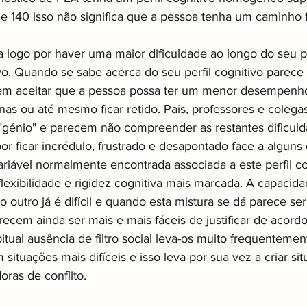
e 140 isso não significa que a pessoa tenha um caminho fa
logo por haver uma maior dificuldade ao longo do seu p
o. Quando se sabe acerca do seu perfil cognitivo parece
 em aceitar que a pessoa possa ter um menor desempenh
nas ou até mesmo ficar retido. Pais, professores e colega
 "génio" e parecem não compreender as restantes dificuld
r ficar incrédulo, frustrado e desapontado face a alguns 
ariável normalmente encontrada associada a este perfil co
lexibilidade e rigidez cognitiva mais marcada. A capacida
 outro já é difícil e quando esta mistura se dá parece ser
parecem ainda ser mais e mais fáceis de justificar de acor
bitual ausência de filtro social leva-os muito frequentemen
 situações mais difíceis e isso leva por sua vez a criar si
ras de conflito.