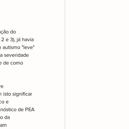
ação do 
2 e 3), já havia 
 autismo "leve" 
a severidade 
 e de como 
ve 
sto significar 
co e 
gnóstico de PEA 
o da 
tam 