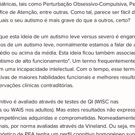
iátricas, tais como Perturbação Obsessivo-Compulsiva, P
ice de Atenção, entre outras. Como tal, parece ser fácil 
uais o seu autismo é mais grave do que a outros, certo?
que esta ideia de um autismo leve versus severo é engan
os de um autismo leve, normalmente estamos a falar de
médio ou acima da média. Esta ideia ficou também associa
utismo de alto funcionamento". Um termo frequentemente
 uma incapacidade intelectual. Com o tempo, esse termo
ivas de maiores habilidades funcionais e melhores result
rvações clínicas contraditórias.
nitivo é avaliado através de testes de QI (WISC nas 
s ou WAIS nos adultos). Mas estes resultados não expres
mpetências adquiridas e comprometidas. Nomeadamente,
ais, por norma avaliadas através da Vineland. Ou seja, 
óstico de PEA tenha um perfil cognitivo homogéneo sup