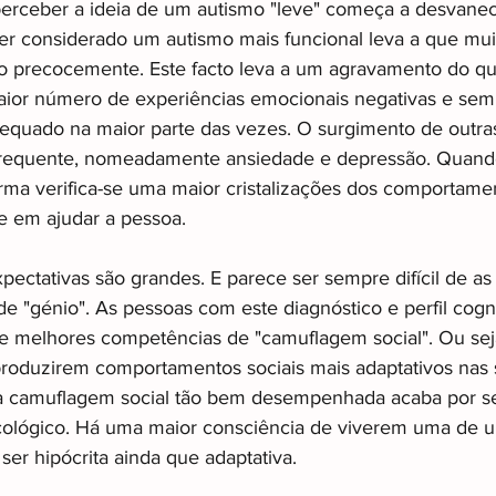
rceber a ideia de um autismo "leve" começa a desvanece
ser considerado um autismo mais funcional leva a que mui
ão precocemente. Este facto leva a um agravamento do q
ior número de experiências emocionais negativas e sem
uado na maior parte das vezes. O surgimento de outras
 frequente, nomeadamente ansiedade e depressão. Quando
rma verifica-se uma maior cristalizações dos comportame
e em ajudar a pessoa.
pectativas são grandes. E parece ser sempre difícil de as
de "génio". As pessoas com este diagnóstico e perfil cogn
e melhores competências de "camuflagem social". Ou sej
roduzirem comportamentos sociais mais adaptativos nas 
sta camuflagem social tão bem desempenhada acaba por s
cológico. Há uma maior consciência de viverem uma de u
ser hipócrita ainda que adaptativa. 