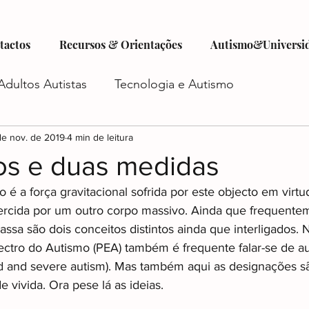
tactos
Recursos & Orientações
Autismo&Universi
Adultos Autistas
Tecnologia e Autismo
tismo
de nov. de 2019
Criatividade e Autismo
4 min de leitura
Autocuidado e Au
os e duas medidas
o é a 
força gravitacional
 sofrida por este objecto em virtu
istas
Futuro do Autismo
Emprego e Autismo
ercida por um outro corpo massivo. Ainda que frequente
sa são dois conceitos distintos ainda que interligados. 
ctro do Autismo (PEA) também é frequente falar-se de au
iadas
Autismo e Relacionamentos
Acesso a Ser
ld and severe autism). Mas também aqui as designações 
e vivida. Ora pese lá as ideias.
o
Planejamento Financeiro e Autismo