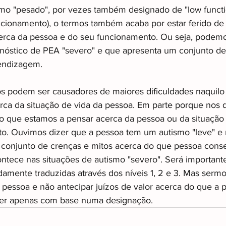
smo "pesado", por vezes também designado de "low functi
ncionamento), o termos também acaba por estar ferido de 
erca da pessoa e do seu funcionamento. Ou seja, podemo
óstico de PEA "severo" e que apresenta um conjunto de
endizagem.
s podem ser causadores de maiores dificuldades naquilo
a da situação de vida da pessoa. Em parte porque nos
o que estamos a pensar acerca da pessoa ou da situação
. Ouvimos dizer que a pessoa tem um autismo "leve" e m
conjunto de crenças e mitos acerca do que pessoa conse
ntece nas situações de autismo "severo". Será important
mente traduzidas através dos níveis 1, 2 e 3. Mas sermos
 pessoa e não antecipar juízos de valor acerca do que a 
er apenas com base numa designação.