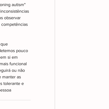
oning autism" 
inconsistências 
s observar 
 competências 
 que 
 detemos pouco 
 em si em 
ais funcional 
guirá ou não 
e manter as 
 tolerante e 
pessoa 