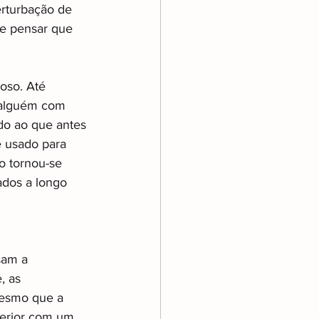
erturbação de 
de pensar que 
oso. Até 
 alguém com 
do ao que antes 
 usado para 
 tornou-se 
ados a longo 
sam a 
 as 
mesmo que a 
erior com um 