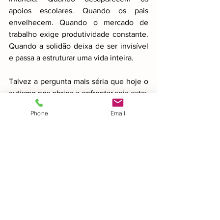
apoios escolares. Quando os pais 
envelhecem. Quando o mercado de 
trabalho exige produtividade constante. 
Quando a solidão deixa de ser invisível 
e passa a estruturar uma vida inteira.
Talvez a pergunta mais séria que hoje o 
autismo nos obriga a enfrentar seja esta:
Phone
Email
Estamos realmente a preparar pessoas 
autistas para viver no mar, ou apenas a 
ensiná-las a sobreviver melhor dentro de 
tanques cada vez mais sofisticados?