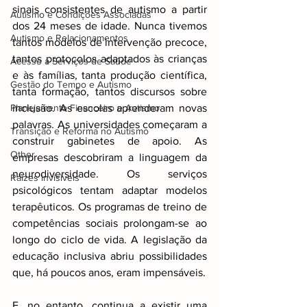
sinais consistentes de autismo a partir 
Autismo e Condições Associadas
dos 24 meses de idade. Nunca tivemos 
Autismo e Relacionamentos
tantos modelos de intervenção precoce, 
tantos protocolos adaptados às crianças 
Acesso a Serviços de Saúde
e às famílias, tanta produção científica, 
Gestão do Tempo e Autismo
tanta formação, tantos discursos sobre 
Planejamento Financeiro e Autismo
inclusão. As escolas aprenderam novas 
palavras. As universidades começaram a 
Transição e Reforma no Autismo
construir gabinetes de apoio. As 
Other
empresas descobriram a linguagem da 
neurodiversidade. Os serviços 
Raizes invisiveis
psicológicos tentam adaptar modelos 
terapêuticos. Os programas de treino de 
competências sociais prolongam-se ao 
longo do ciclo de vida. A legislação da 
educação inclusiva abriu possibilidades 
que, há poucos anos, eram impensáveis.
E, no entanto, continua a existir uma 