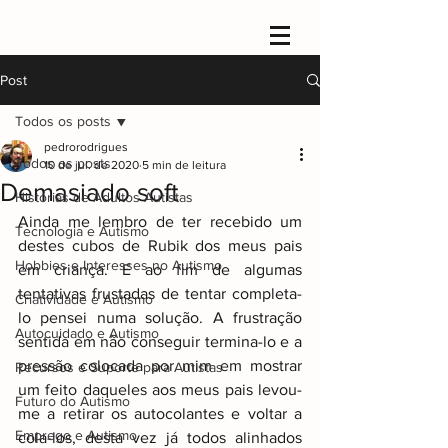
Post
Todos os posts
pedrorodrigues
Todos os posts
10 de jul. de 2020
5 min de leitura
Demasiado soft
Histórias de Adultos Autistas
Ainda me lembro de ter recebido um 
Tecnologia e Autismo
destes cubos de Rubik dos meus pais 
Hobbies e Interesses no Autismo
em criança. E ao fim de algumas 
tentativas frustadas de tentar completa-
Criatividade e Autismo
lo pensei numa solução. A frustração 
Autocuidado e Autismo
sentida em não conseguir termina-lo e a 
pressão colocada por mim em mostrar 
Recursos e Suporte para Autistas
um feito daqueles aos meus pais levou-
Futuro do Autismo
me a retirar os autocolantes e voltar a 
Emprego e Autismo
cola-los, desta vez já todos alinhados 