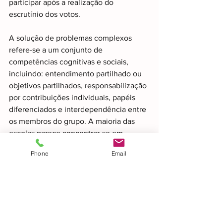
participar após a realização do 
escrutínio dos votos. 
A solução de problemas complexos 
refere-se a um conjunto de 
competências cognitivas e sociais, 
incluindo: entendimento partilhado ou 
objetivos partilhados, responsabilização 
por contribuições individuais, papéis 
diferenciados e interdependência entre 
os membros do grupo. A maioria das 
escolas parece concentrar-se em 
garantir que os alunos dominem uma 
Phone
Email
tarefa específica ou conhecimento de 
um domínio específico; e eles 
raramente projectam os currículos 
especificamente para incentivar a 
comunicação e a colaboração 
necessárias para resolver problemas 