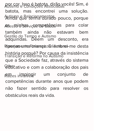
por cor. Isso é batota, dirão vocês! Sim, é 
Autismo e Condições Associadas
batota, mas encontrei uma solução. 
Autismo e Relacionamentos
Ainda que tenha durado pouco, porque 
as minhas competências para colar 
Acesso a Serviços de Saúde
também ainda não estavam bem 
Gestão do Tempo e Autismo
adquiridas. Dêem um desconto, era 
Planejamento Financeiro e Autismo
apenas uma criança. E lembrei-me desta 
história porquê? Por causa da insistência 
Transição e Reforma no Autismo
que a Sociedade faz, através do sistema 
Other
educativo e com a colaboração dos pais 
em impingir um conjunto de 
Raizes invisiveis
competências durante anos que podem 
não fazer sentido para resolver os 
obstáculos reais da vida.