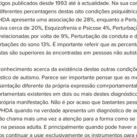
tigos publicados desde 1993 até à actualidade. Na sua co
diferentes percentagens destas oito condições psiquiátrica
DA apresenta uma associação de 28%, enquanto a Pertu
va cerca de 20%, Esquizofrenia e Psicose 4%, Perturbaç
relacionadas por volta de 9%, Perturbação da conduta e d
rbações do sono 13%. É importante referir que as percen
stas são superiores às encontradas em pessoas não autist
onhecimento acerca da existência destas outras condições
stico de autismo. Parece ser importante pensar que as 
entação diferente da própria expressão comrportamental
ortamentais existentes em dois ou mais destes diagnóstic
rópria manifestação. Não é por acaso que bastantes pess
PHDA quando na verdade apresenta um diagnóstico de au
ão chama mais uma vez a atenção para a forma como se 
a na pessoa adulta. E principalmente quando pode haver a
 continuar a usar exclusivamente os instrumentos para o