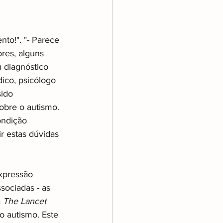
nto!". "- Parece 
ores, alguns 
u diagnóstico 
ico, psicólogo 
sido 
obre o autismo. 
ondição 
r estas dúvidas 
xpressão 
sociadas - as 
 
The Lancet 
o autismo. Este 