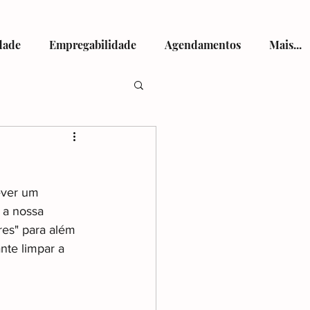
dade
Empregabilidade
Agendamentos
Mais...
tismo
ever um 
 a nossa 
es" para além 
nte limpar a 
viços de Saúde