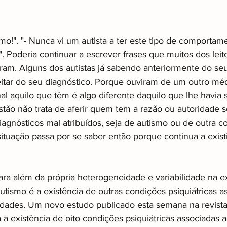
mo!". "- Nunca vi um autista a ter este tipo de comportame
". Poderia continuar a escrever frases que muitos dos leit
viram. Alguns dos autistas já sabendo anteriormente do se
itar do seu diagnóstico. Porque ouviram de um outro méd
nal aquilo que têm é algo diferente daquilo que lhe havia 
stão não trata de aferir quem tem a razão ou autoridade s
agnósticos mal atribuídos, seja de autismo ou de outra c
situação passa por se saber então porque continua a existi
ra além da própria heterogeneidade e variabilidade na e
tismo é a existência de outras condições psiquiátricas as
dades. Um novo estudo publicado esta semana na revista
a existência de oito condições psiquiátricas associadas a