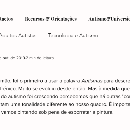
tactos
Recursos & Orientações
Autismo&Universi
Adultos Autistas
Tecnologia e Autismo
tismo
e out. de 2019
Criatividade e Autismo
2 min de leitura
Autocuidado e Au
emão, foi o primeiro a usar a palavra 
Autismus
 para descr
istas
Futuro do Autismo
Emprego e Autismo
frénico. Muito se evoluiu desde então. Mas à medida que
do autismo foi crescendo percebemos que há outras "cor
tam uma tonalidade diferente ao nosso quadro. É importa
iadas
Autismo e Relacionamentos
Acesso a Ser
 vamos pintando sob pena de esborratar a pintura.
o
Planejamento Financeiro e Autismo