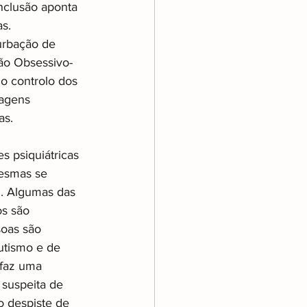
nclusão aponta 
s. 
rbação de 
ão Obsessivo-
o controlo dos 
tagens 
as.
 psiquiátricas 
mesmas se 
. Algumas das 
os são 
oas são 
tismo e de 
faz uma 
 suspeita de 
 despiste de 