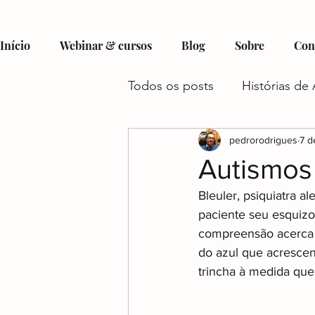
Início
Webinar & cursos
Blog
Sobre
Con
Todos os posts
Histórias de 
Hobbies e Interesses no Au
pedrorodrigues
7 d
Autismos
Bleuler, psiquiatra al
Recursos e Suporte para Aut
paciente seu esquizo
compreensão acerca 
do azul que acrescen
Autismo e Condições Assoc
trincha à medida que
Gestão do Tempo e Autism