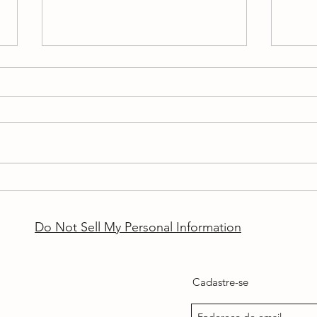
A intolerância à incerteza da
O qu
cabeleira do Cucurella
educ
Do Not Sell My Personal Information
Cadastre-se