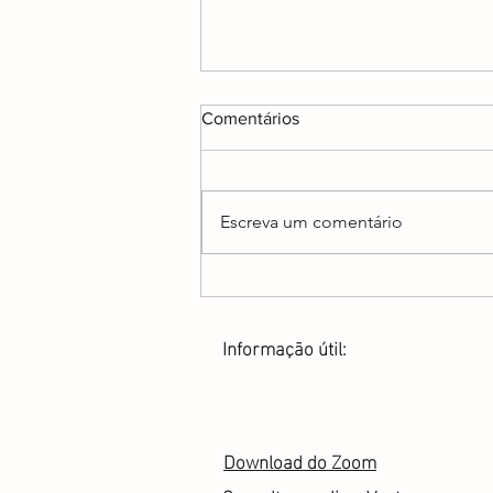
Comentários
Escreva um comentário
AUTISMO: quando uma
palavra já não consegue
conter tudo o que colocámos
Informação útil:
dentro dela
Download do Zoom