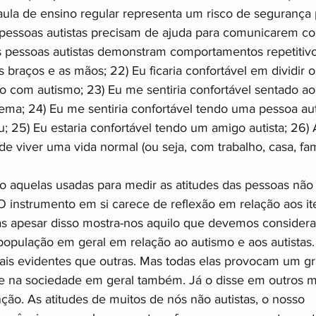
 aula de ensino regular representa um risco de segurança 
pessoas autistas precisam de ajuda para comunicarem co
s pessoas autistas demonstram comportamentos repetitiv
 braços e as mãos; 22) Eu ficaria confortável em dividir o
o com autismo; 23) Eu me sentiria confortável sentado a
ema; 24) Eu me sentiria confortável tendo uma pessoa auti
 25) Eu estaria confortável tendo um amigo autista; 26) 
e viver uma vida normal (ou seja, com trabalho, casa, famíl
o aquelas usadas para medir as atitudes das pessoas não 
 O instrumento em si carece de reflexão em relação aos it
 Mas apesar disso mostra-nos aquilo que devemos considera
opulação em geral em relação ao autismo e aos autistas
is evidentes que outras. Mas todas elas provocam um g
 e na sociedade em geral também. Já o disse em outros 
ção. As atitudes de muitos de nós não autistas, o nosso 