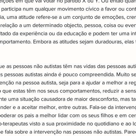
ições em que vai votar no partido X ou Y. Ou então quan
participa num qualquer movimento cívico a favor ou con
ia, uma atitude refere-se a um conjunto de emoções, cre
lação a um determinado objecto, pessoa, coisa ou event
tado da experiência ou da educação e podem ter uma inf
mportamento. Embora as atitudes sejam duradouras, elas
e as pessoas não autistas têm nas vidas das pessoas autis
às pessoas autistas ainda é pouco compreendida. Muito se 
enção na pessoa autista, seja para a ajudar a melhor a reg
 que estas têm nos seus comportamentos, reduzir a sens
nte uma situação causadora de maior desconforto, mas t
der e a aceitar melhor, entre outras. Fala-se da interve
oderar os pais a melhor lidar com os seus filhos e em ce
terapeutas visto a sua proximidade no quotidiano e ao lo
 fala sobre a intervenção nas pessoas não autistas. Pare