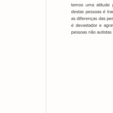
temos uma atitude po
destas pessoas é tr
Transição e Reforma no Aut
as diferenças das pe
é devastador e agrav
pessoas não autistas 