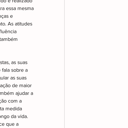
do é realizado 
tra essa mesma 
nças e 
o. As atitudes 
luência 
 também 
tas, as suas 
fala sobre a 
ular as suas 
ação de maior 
ambém ajudar a 
nção com a 
rta medida 
ngo da vida. 
ce que a 