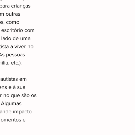
para crianças 
m outras 
os, como 
 escritório com 
o lado de uma 
sta a viver no 
As pessoas 
ia, etc.).
autistas em 
ens e à sua 
r no que são os 
. Algumas 
rande impacto 
momentos e 