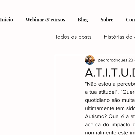
Início
Webinar & cursos
Blog
Sobre
Con
Todos os posts
Histórias de 
Hobbies e Interesses no Au
pedrorodrigues
23 
A.T.I.T.U.
"Não estou a perceber
Recursos e Suporte para Aut
a tua atitude!", "Que
quotidiano são muit
ultimamente tem sido 
Autismo e Condições Assoc
Autismo? Qual é a at
acerca do impacto qu
normalmente este imp
Gestão do Tempo e Autism