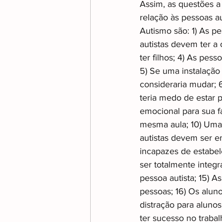
Assim, as questões a
relação às pessoas a
Autismo são: 1) As p
autistas devem ter a 
ter filhos; 4) As pes
5) Se uma instalação
consideraria mudar; 6
teria medo de estar 
emocional para sua fa
mesma aula; 10) Uma p
autistas devem ser e
incapazes de estabel
ser totalmente integr
pessoa autista; 15) 
pessoas; 16) Os alun
distração para alunos
ter sucesso no trabal