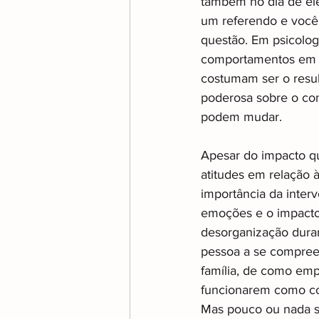
também no dia de ele
um referendo e você 
questão. Em psicolog
comportamentos em re
costumam ser o resul
poderosa sobre o co
podem mudar.
Apesar do impacto qu
atitudes em relação 
importância da interv
emoções e o impacto
desorganização dura
pessoa a se compreen
família, de como emp
funcionarem como co-
Mas pouco ou nada se