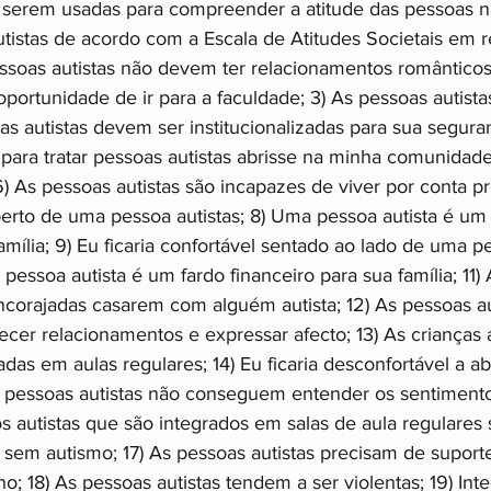
 serem usadas para compreender a atitude das pessoas n
utistas de acordo com a Escala de Atitudes Societais em r
essoas autistas não devem ter relacionamentos românticos
oportunidade de ir para a faculdade; 3) As pessoas autis
soas autistas devem ser institucionalizadas para sua segura
 para tratar pessoas autistas abrisse na minha comunidade
) As pessoas autistas são incapazes de viver por conta pró
perto de uma pessoa autistas; 8) Uma pessoa autista é um 
mília; 9) Eu ficaria confortável sentado ao lado de uma pe
essoa autista é um fardo financeiro para sua família; 11)
ncorajadas casarem com alguém autista; 12) As pessoas au
ecer relacionamentos e expressar afecto; 13) As crianças 
adas em aulas regulares; 14) Eu ficaria desconfortável a a
As pessoas autistas não conseguem entender os sentimento
os autistas que são integrados em salas de aula regulares
 sem autismo; 17) As pessoas autistas precisam de suporte
ho; 18) As pessoas autistas tendem a ser violentas; 19) Inte