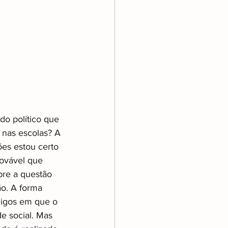
do político que 
 nas escolas? A 
ões estou certo 
ovável que 
re a questão 
ão. A forma 
igos em que o 
 social. Mas 