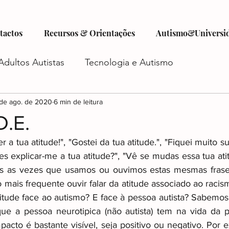
tactos
Recursos & Orientações
Autismo&Universi
Adultos Autistas
Tecnologia e Autismo
tismo
de ago. de 2020
Criatividade e Autismo
6 min de leitura
Autocuidado e Au
D.E.
 a tua atitude!", "Gostei da tua atitude.", "Fiquei muito 
istas
Futuro do Autismo
Emprego e Autismo
res explicar-me a tua atitude?", "Vê se mudas essa tua ati
as as vezes que usamos ou ouvimos estas mesmas frases
mais frequente ouvir falar da atitude associado ao racis
iadas
Autismo e Relacionamentos
Acesso a Ser
itude face ao autismo? E face à pessoa autista? Sabemo
e a pessoa neurotipica (não autista) tem na vida da pe
acto é bastante visível, seja positivo ou negativo. Por 
o
Planejamento Financeiro e Autismo