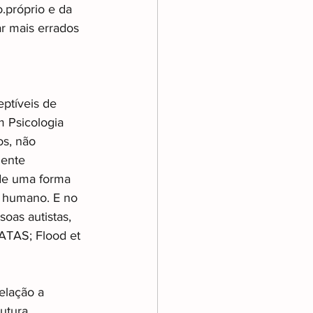
.próprio e da 
r mais errados 
eptíveis de 
 Psicologia 
s, não 
ente 
 de uma forma 
 humano. E no 
oas autistas, 
ATAS; Flood et 
elação a 
utura 