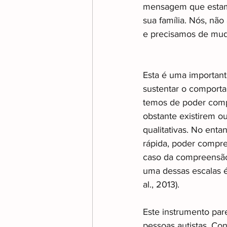
mensagem que estamos
sua família. Nós, não
e precisamos de muda
Esta é uma importante
sustentar o comporta
temos de poder comp
obstante existirem o
qualitativas. No enta
rápida, poder compr
caso da compreensão 
uma dessas escalas é
al., 2013). 
Este instrumento par
pessoas autistas. Co