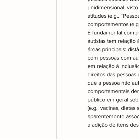
unidimensional, vist
atitudes (e.g., “Pess
comportamentos (e.g.
É fundamental compre
autistas tem relação
áreas principais: dist
com pessoas com auti
em relação à inclusão
direitos das pessoas
que a pessoa não aut
comportamentais deri
público em geral sob
(e.g., vacinas, dieta
aparentemente assoc
a adição de itens des