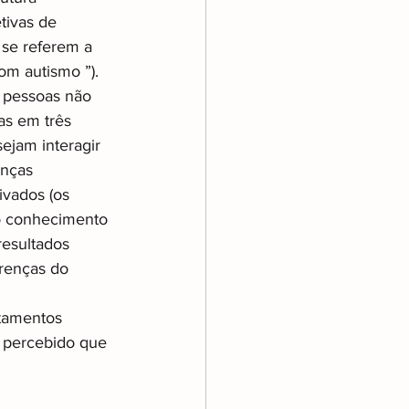
tivas de 
 se referem a 
om autismo ”). 
 pessoas não 
as em três 
sejam interagir 
enças
ivados (os 
o conhecimento 
resultados 
renças do 
rtamentos 
 percebido que 