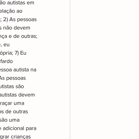
ão autistas em 
elação ao 
; 2) As pessoas 
tas não devem 
nça e de outras; 
, eu 
pria; 7) Eu 
fardo 
ssoa autista na 
 As pessoas 
tistas são 
autistas devem 
braçar uma 
s de outras 
 são uma 
 adicional para 
grar crianças 