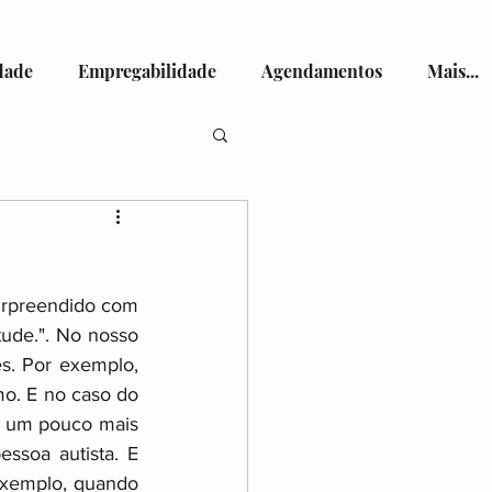
dade
Empregabilidade
Agendamentos
Mais...
tismo
surpreendido com 
tude.". No nosso 
. Por exemplo, 
mo. E no caso do 
viços de Saúde
s um pouco mais 
ssoa autista. E 
exemplo, quando 