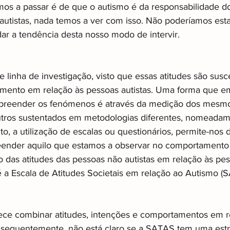
 a passar é de que o autismo é da responsabilidade do
 autistas, nada temos a ver com isso. Não poderíamos esta
r a tendência desta nosso modo de intervir.
 linha de investigação, visto que essas atitudes são susc
mento em relação às pessoas autistas. Uma forma que em
reender os fenómenos é através da medição dos mesmo
utros sustentados em metodologias diferentes, nomeadam
nto, a utilização de escalas ou questionários, permite-nos
eender aquilo que estamos a observar no comportamento
das atitudes das pessoas não autistas em relação às pess
 a Escala de Atitudes Societais em relação ao Autismo (S
ece combinar atitudes, intenções e comportamentos em r
nsequentemente, não está claro se a SATAS tem uma estr