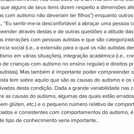
o que alguns de seus itens dizem respeito a dimensões afe
oas com autismo não deveriam ter filhos”) enquanto outros
, “Eu sentir-me-ia desconfortável a abraçar uma pessoa c
ender através destas e de outras questões a atitude das
 às interações com pessoas autistas e que são categorizad
ância social (i.e., a extensão para o qual os não autistas de
smo em várias situações), integração académica (i.e., cr
 de crianças com autismo no ensino regular) e direitos pr
 autistas). Mas também é importante poder compreender 
ista tem sobre aquilo que são as causas do autismo e os 
vados desta condição. Dada a grande variabilidade nas c
re as causas do autismo, algumas das quais estão errados
s sem glúten, etc.) e o pequeno número relativo de compo
iados e consistentes com comportamentos do autismo, é
te tipo de conhecimento seria importante..