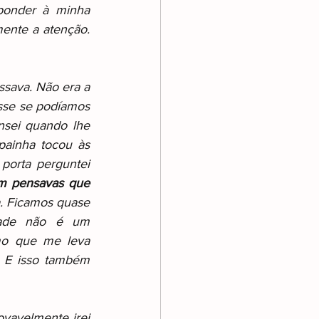
ponder à minha 
ente a atenção. 
sava. Não era a 
sse se podíamos 
sei quando lhe 
ainha tocou às 
orta perguntei 
m pensavas que 
a. Ficamos quase 
ade não é um 
o que me leva 
. E isso também 
ovavelmente irei 