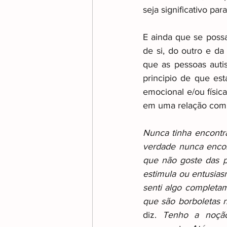
seja significativo par
Transição e Reforma no Aut
E ainda que se poss
de si, do outro e da
que as pessoas auti
principio de que est
emocional e/ou físic
em uma relação com 
Nunca tinha encontr
verdade nunca encon
que não goste das p
estimula ou entusia
senti algo completam
que são borboletas 
diz. 
Tenho a noção