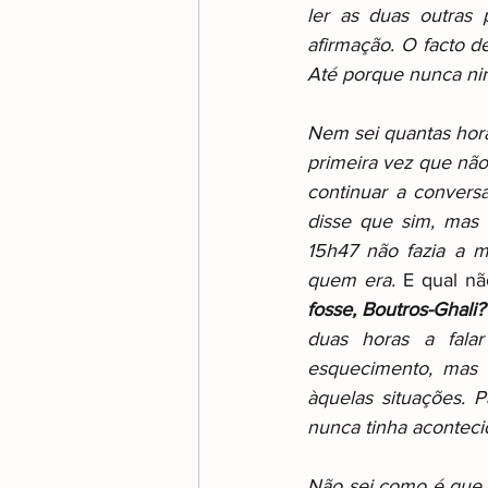
ler as duas outras 
afirmação. O facto d
Até porque nunca nin
Nem sei quantas hora
primeira vez que não
continuar a convers
disse que sim, mas
15h47 não fazia a m
quem era.
 E qual nã
fosse, Boutros-Ghali?
duas horas a fal
esquecimento, mas 
àquelas situações. P
nunca tinha aconteci
Não sei como é que t