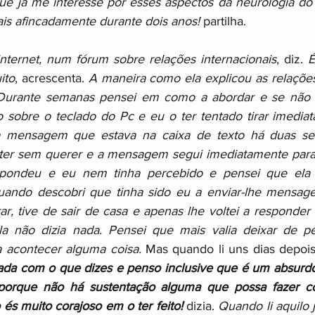
ue já me interesse por esses aspectos da neurologia d
is afincadamente durante dois anos!
 partilha.
nternet, num fórum sobre relações internacionais
, diz.
 É
ito
, acrescenta. 
A maneira como ela explicou as relações 
 Durante semanas pensei em como a abordar e se não t
 sobre o teclado do Pc e eu o ter tentado tirar imediat
la mensagem que estava na caixa de texto há duas se
nter sem querer e a mensagem segui imediatamente para 
spondeu e eu nem tinha percebido e pensei que ela 
ando descobri que tinha sido eu a enviar-lhe mensagem
r, tive de sair de casa e apenas lhe voltei a responder n
la não dizia nada. Pensei que mais valia deixar de pe
 a acontecer alguma coisa.
 Mas quando li uns dias depois
da com o que dizes e penso inclusive que é um absurdo
 porque não há sustentação alguma que possa fazer 
o és muito corajoso em o ter feito!
 dizia. 
Quando li aquilo 