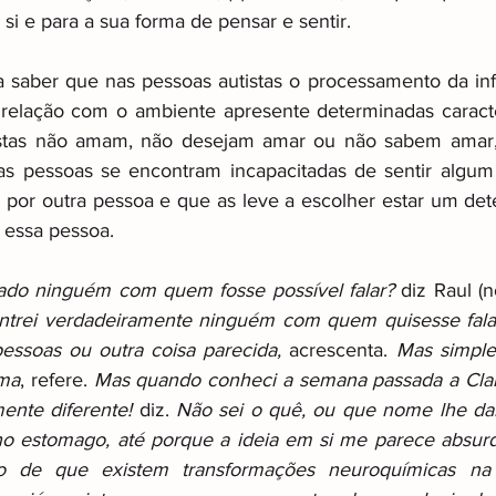
a si e para a sua forma de pensar e sentir.
ismo
Other
Raizes invisiveis
a saber que nas pessoas autistas o processamento da in
 relação com o ambiente apresente determinadas caracter
stas não amam, não desejam amar ou não sabem amar, 
as pessoas se encontram incapacitadas de sentir algum 
a por outra pessoa e que as leve a escolher estar um de
essa pessoa.
ado ninguém com quem fosse possível falar? 
diz Raul (n
trei verdadeiramente ninguém com quem quisesse falar
essoas ou outra coisa parecida, 
acrescenta. 
Mas simple
sma
, refere. 
Mas quando conheci a semana passada a Cla
ente diferente!
 diz. 
Não sei o quê, ou que nome lhe dar
no estomago, até porque a ideia em si me parece absur
 de que existem transformações neuroquímicas na