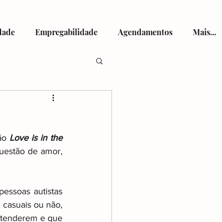
dade
Empregabilidade
Agendamentos
Mais...
tismo
ão 
Love is in the 
estão de amor, 
viços de Saúde
ssoas autistas 
asuais ou não, 
ntenderem e que 