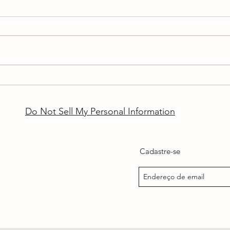
AUTISMO: quando uma
A int
palavra já não consegue
cabe
conter tudo o que colocámos
Do Not Sell My Personal Information
dentro dela
Cadastre-se