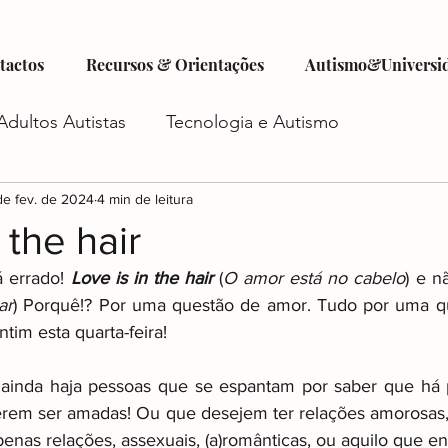
tactos
Recursos & Orientações
Autismo&Universi
Adultos Autistas
Tecnologia e Autismo
tismo
de fev. de 2024
Criatividade e Autismo
4 min de leitura
Autocuidado e Au
 the hair
á errado! 
Love is in the hair
 (
O amor está no cabelo
) e n
istas
Futuro do Autismo
Emprego e Autismo
ar
) Porquê!? Por uma questão de amor. Tudo por uma qu
tim esta quarta-feira!
iadas
Autismo e Relacionamentos
Acesso a Ser
ainda haja pessoas que se espantam por saber que há pe
em ser amadas! Ou que desejem ter relações amorosas, c
penas relações, assexuais, (a)românticas, ou aquilo que e
o
Planejamento Financeiro e Autismo