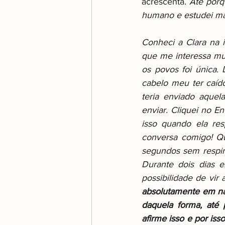
acrescenta. 
Até porq
humano e estudei ma
Conheci a Clara na i
que me interessa mu
os povos foi única.
cabelo meu ter caído
teria enviado aque
enviar. Cliquei no E
isso quando ela re
conversa comigo! Qu
segundos sem respira
Durante dois dias e
possibilidade de vir
absolutamente em na
daquela forma, até
afirme isso e por iss