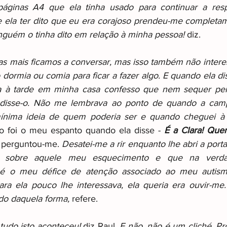
páginas A4 que ela tinha usado para continuar a res
e ela ter dito que eu era corajoso prendeu-me completam
guém o tinha dito em relação à minha pessoa!
 diz.
s mais ficamos a conversar, mas isso também não interes
 dormia ou comia para ficar a fazer algo. E quando ela di
a à tarde em minha casa confesso que nem sequer pen
 disse-o. Não me lembrava ao ponto de quando a camp
ínima ideia de quem poderia ser e quando cheguei à p
o foi o meu espanto quando ela disse - 
É a Clara! Que
 perguntou-me. 
Desatei-me a rir enquanto lhe abri a port
ar sobre aquele meu esquecimento e que na verd
é o meu défice de atenção associado ao meu autism
ara ela pouco lhe interessava, ela queria era ouvir-me
do daquela forma,
 refere.
udo isto aconteceu! 
diz Raul.
 E não, não é um cliché. Pr