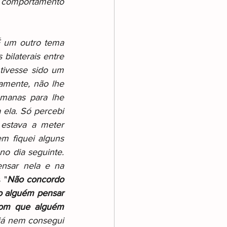
o comportamento 
 um outro tema 
bilaterais entre 
ivesse sido um 
amente, não lhe 
manas para lhe 
ela. Só percebi 
estava a meter 
 fiquei alguns 
o dia seguinte. 
nsar nela e na 
 "
Não concordo 
 alguém pensar 
com que alguém 
já nem consegui 