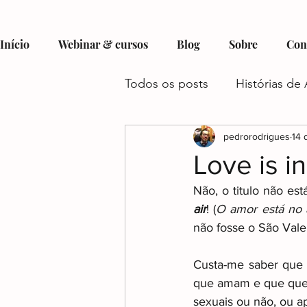
Início
Webinar & cursos
Blog
Sobre
Con
Todos os posts
Histórias de 
Hobbies e Interesses no Au
pedrorodrigues
14 
Love is in
Não, o titulo não est
Recursos e Suporte para Aut
air
! (
O amor está no 
não fosse o São Valen
Autismo e Condições Assoc
Custa-me saber que 
que amam e que quer
sexuais ou não, ou a
Gestão do Tempo e Autism