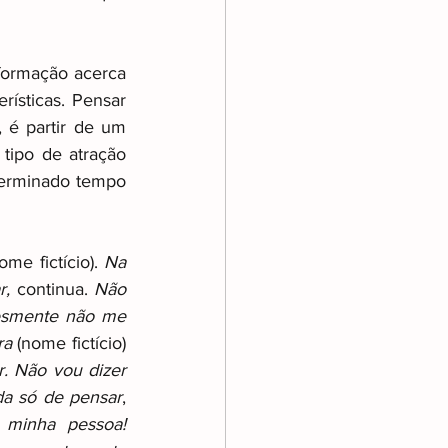
formação acerca 
ísticas. Pensar 
é partir de um 
tipo de atração 
terminado tempo 
ome fictício). 
Na 
, 
continua. 
Não 
smente não me 
ra
 (nome fictício) 
. Não vou dizer 
da só de pensar
, 
 minha pessoa!