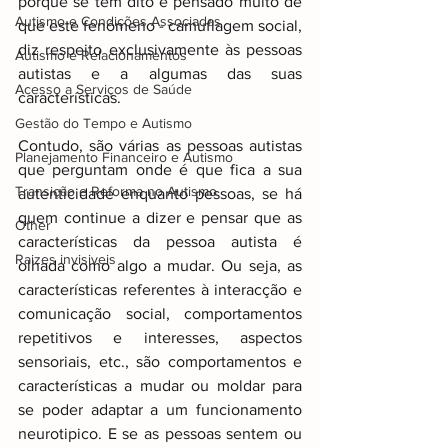
porque se tem dito e pensado muito de 
Autismo e Condições Associadas
que este fenómeno - camuflagem social, 
diz respeito exclusivamente às pessoas 
Autismo e Relacionamentos
autistas e a algumas das suas 
Acesso a Serviços de Saúde
características.
Gestão do Tempo e Autismo
Contudo, são várias as pessoas autistas 
Planejamento Financeiro e Autismo
que perguntam onde é que fica a sua 
Transição e Reforma no Autismo
autenticidade enquanto pessoas, se há 
quem continue a dizer e pensar que as 
Other
características da pessoa autista é 
Raizes invisiveis
olhada como algo a mudar. Ou seja, as 
características referentes à interacção e 
comunicação social, comportamentos 
repetitivos e interesses, aspectos 
sensoriais, etc., são comportamentos e 
características a mudar ou moldar para 
se poder adaptar a um funcionamento 
neurotipico. E se as pessoas sentem ou 