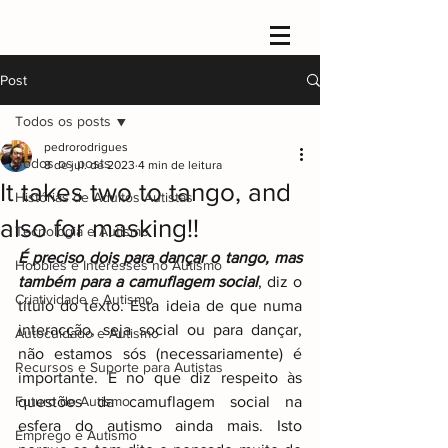
Post
Todos os posts
pedrorodrigues
Todos os posts
8 de jul. de 2023
4 min de leitura
It takes two to tango, and
Histórias de Adultos Autistas
also for masking!!
Tecnologia e Autismo
É preciso dois para dançar o tango, mas 
Hobbies e Interesses no Autismo
também para a camuflagem social
, diz o 
Criatividade e Autismo
titulo do texto. Esta ideia de que numa 
interacção, seja social ou para dançar, 
Autocuidado e Autismo
não estamos sós (necessariamente) é 
Recursos e Suporte para Autistas
importante. E no que diz respeito às 
Futuro do Autismo
questões da camuflagem social na 
esfera do autismo ainda mais. Isto 
Emprego e Autismo