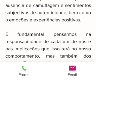
ausência de camuflagem a sentimentos 
subjectivos de autenticidade, bem como 
a emoções e experiências positivas.
É fundamental pensarmos na 
responsabilidade de cada um de nós e 
nas implicações que isso terá no nosso 
comportamento, mas também dos 
outros. E se atendermos ao estigma 
associado ao diagnóstico de 
Phone
Email
Perturbação do Espectro do Autismo, é 
esperado que de parte a parte, entre 
neurotipicos e neurodivergentes vão 
existindo comportamentos e atitudes 
que vão promovendo a existência de 
comportamentos de camuflagem social. 
A pressão social para a uniformização do 
comportamento social mais colado ao 