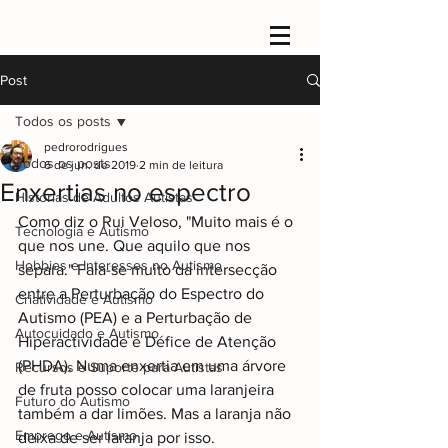
Post
Todos os posts
pedrorodrigues
Todos os posts
6 de jun. de 2019
2 min de leitura
Enxertias no espectro
Histórias de Adultos Autistas
Como diz o Rui Veloso, "Muito mais é o 
Tecnologia e Autismo
que nos une. Que aquilo que nos 
Hobbies e Interesses no Autismo
separa." Fala-se muito da intersecção 
entre a Perturbação do Espectro do 
Criatividade e Autismo
Autismo (PEA) e a Perturbação de 
Autocuidado e Autismo
Hiperactividade e Défice de Atenção 
(PHDA). Numa enxertia em uma árvore 
Recursos e Suporte para Autistas
de fruta posso colocar uma laranjeira 
Futuro do Autismo
também a dar limões. Mas a laranja não 
Emprego e Autismo
deixa de ser laranja por isso.