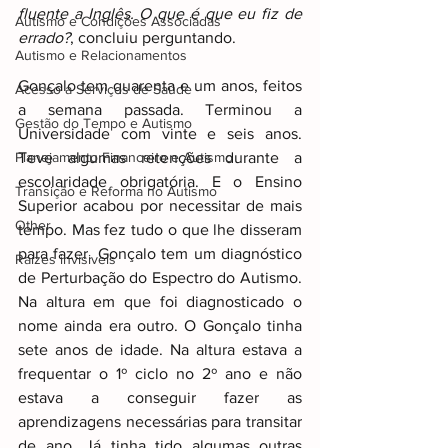
fluente a Inglês. O que é que eu fiz de 
Autismo e Condições Associadas
errado?
, concluiu perguntando.
Autismo e Relacionamentos
Gonçalo tem quarenta e um anos, feitos 
Acesso a Serviços de Saúde
a semana passada. Terminou a 
Gestão do Tempo e Autismo
Universidade com vinte e seis anos. 
Planejamento Financeiro e Autismo
Teve algumas retenções durante a 
escolaridade obrigatória. E o Ensino 
Transição e Reforma no Autismo
Superior acabou por necessitar de mais 
Other
tempo. Mas fez tudo o que lhe disseram 
para fazer. Gonçalo tem um diagnóstico 
Raizes invisiveis
de Perturbação do Espectro do Autismo. 
Na altura em que foi diagnosticado o 
nome ainda era outro. O Gonçalo tinha 
sete anos de idade. Na altura estava a 
frequentar o 1º ciclo no 2º ano e não 
estava a conseguir fazer as 
aprendizagens necessárias para transitar 
de ano. Já tinha tido algumas outras 