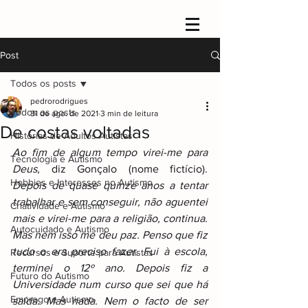
Post
Todos os posts
pedrorodrigues
Todos os posts
31 de ago. de 2021
3 min de leitura
De costas voltadas
Histórias de Adultos Autistas
Ao fim de algum tempo virei-me para 
Tecnologia e Autismo
Deus
, diz Gonçalo (nome fictício). 
Hobbies e Interesses no Autismo
Depois de quase quinze anos a tentar 
trabalhar e sem conseguir, não aguentei 
Criatividade e Autismo
mais e virei-me para a religião, continua. 
Autocuidado e Autismo
Mas nem isso me deu paz. Penso que fiz 
tudo o era preciso fazer. Fui à escola, 
Recursos e Suporte para Autistas
terminei o 12º ano. Depois fiz a 
Futuro do Autismo
Universidade num curso que sei que há 
Emprego e Autismo
saída. Mas nada. Nem o facto de ser 