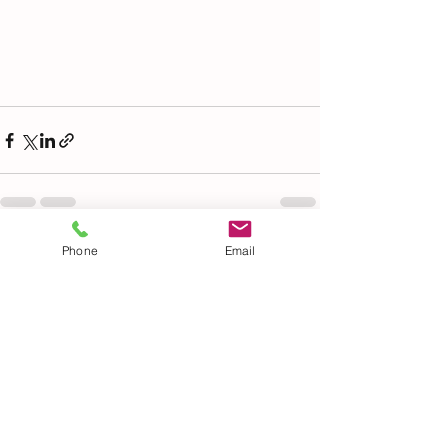
Phone
Email
Ver tudo
Posts recentes