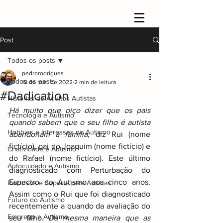
Post
Todos os posts
pedrorodrigues
Todos os posts
19 de mar. de 2022
2 min de leitura
#Dadication
Histórias de Adultos Autistas
Há muito que oiço dizer que os pais 
Tecnologia e Autismo
quando sabem que o seu filho é autista 
Hobbies e Interesses no Autismo
abandonam a família
, diz Rui (nome 
fictício), pai do Joaquim (nome fictício) e 
Criatividade e Autismo
do Rafael (nome fictício). Este último 
Autocuidado e Autismo
diagnosticado com Perturbação do 
Espectro do Autismo aos cinco anos. 
Recursos e Suporte para Autistas
Assim como o Rui que foi diagnosticado 
Futuro do Autismo
recentemente a quando da avaliação do 
Emprego e Autismo
seu filho. 
Da mesma maneira que as 