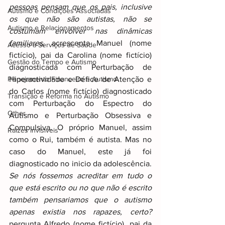
pessoas pensam que os pais, inclusive 
Autismo e Condições Associadas
os que não são autistas, não se 
Autismo e Relacionamentos
costumam envolver nas dinâmicas 
familiares
, acrescenta Manuel (nome 
Acesso a Serviços de Saúde
fictício), pai da Carolina (nome fictício) 
Gestão do Tempo e Autismo
diagnosticada com Perturbação de 
Planejamento Financeiro e Autismo
Hiperactividade e Défice de Atenção e 
do Carlos (nome fictício) diagnosticado 
Transição e Reforma no Autismo
com Perturbação do Espectro do 
Other
Autismo e Perturbação Obsessiva e 
Compulsiva. O próprio Manuel, assim 
Raizes invisiveis
como o Rui, também é autista. Mas no 
caso do Manuel, este já foi 
diagnosticado no inicio da adolescência. 
Se nós fossemos acreditar em tudo o 
que está escrito ou no que não é escrito 
também pensariamos que o autismo 
apenas existia nos rapazes, certo?
pergunta Alfredo (nome fictício), pai da 