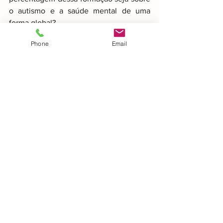
o autismo e a saúde mental de uma 
forma global?
Phone
Email
A barreira, esta como outras existentes, 
parece ser tão ténue, mas ao mesmo 
tempo tão forte e perpetuadora desta 
desigualdade.