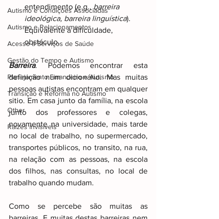
entendimento (e.g., 
barreira 
Autismo e Condições Associadas
ideológica, barreira linguística
). 
Autismo e Relacionamentos
Equivalente a dificuldade, 
obstáculo.
Acesso a Serviços de Saúde
Gestão do Tempo e Autismo
Barreira
. Podemos encontrar esta 
Planejamento Financeiro e Autismo
definição num dicionário. Mas muitas 
pessoas autistas encontram em qualquer 
Transição e Reforma no Autismo
sitio. Em casa junto da família, na escola 
Other
junto dos professores e colegas, 
novamente na universidade, mais tarde 
Raizes invisiveis
no local de trabalho, no supermercado, 
transportes públicos, no transito, na rua, 
na relação com as pessoas, na escola 
dos filhos, nas consultas, no local de 
trabalho quando mudam.
Como se percebe são muitas as 
barreiras. E muitas destas barreiras nem 