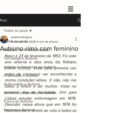
Post
Todos os posts
pedrorodrigues
Todos os posts
8 de mar. de 2025
4 min de leitura
Autismo rima com feminino
Histórias de Adultos Autistas
Nasci a 23 de fevereiro de 1953
. 
Fiz este 
Tecnologia e Autismo
ano setenta e dois anos
, diz Rafaela 
Hobbies e Interesses no Autismo
(nome fictício). 
Votei pela primeira vez 
antes de conseguir ver reconhecido a 
Criatividade e Autismo
minha condição!
 refere. 
E não, não me 
Autocuidado e Autismo
estou a referir a ser mulher. Votei no 
primeiro ano da faculdade. Vim para 
Recursos e Suporte para Autistas
Lisboa estudar enfermagem em 1978. 
Futuro do Autismo
Descobri nessa altura que em 1976 foi 
Emprego e Autismo
reconhecido o direito ao voto a todos os 