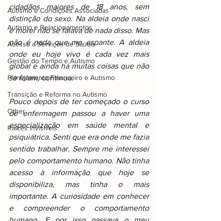
cidadãos maiores de 18 anos, sem 
Autismo e Condições Associadas
distinção do sexo. Na aldeia onde nasci 
Autismo e Relacionamentos
e morei não se falava de nada disso. Mas 
não é nada que me espante. A aldeia 
Acesso a Serviços de Saúde
onde eu hoje vivo é cada vez mais 
Gestão do Tempo e Autismo
global e ainda há muitas coisas que não 
Planejamento Financeiro e Autismo
se falam,
 continua.
Transição e Reforma no Autismo
Pouco depois de ter começado o curso 
Other
de enfermagem passou a haver uma 
especialização em saúde mental e 
Raizes invisiveis
psiquiátrica. Senti que era onde me fazia 
sentido trabalhar. Sempre me interessei 
pelo comportamento humano. Não tinha 
acesso à informação que hoje se 
disponibiliza, mas tinha o mais 
importante. A curiosidade em conhecer 
e compreender o comportamento 
humano. E por isso passava o meu 