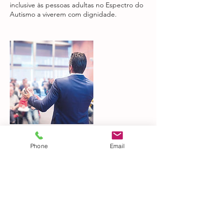
inclusive às pessoas adultas no Espectro do
Autismo a viverem com dignidade.
Phone
Email
Informações de contato
+ 936306820
pedrorodrigues@autismonoadulto.com
Rua Duque de Palmela no 2, Lisbon,
Portugal