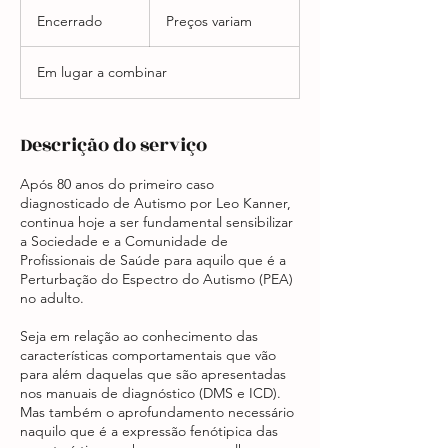
Preços
variam
Encerrado
E
Preços variam
n
c
Em lugar a combinar
e
r
r
a
Descrição do serviço
d
o
Após 80 anos do primeiro caso
diagnosticado de Autismo por Leo Kanner,
continua hoje a ser fundamental sensibilizar
a Sociedade e a Comunidade de
Profissionais de Saúde para aquilo que é a
Perturbação do Espectro do Autismo (PEA)
no adulto.
Seja em relação ao conhecimento das
características comportamentais que vão
para além daquelas que são apresentadas
nos manuais de diagnóstico (DMS e ICD).
Mas também o aprofundamento necessário
naquilo que é a expressão fenótipica das