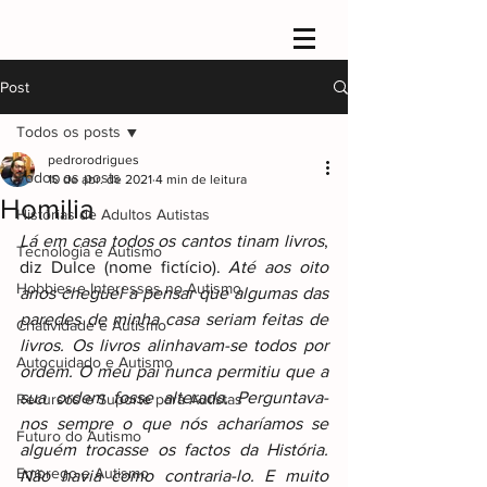
Post
Todos os posts
pedrorodrigues
Todos os posts
10 de abr. de 2021
4 min de leitura
Homilia
Histórias de Adultos Autistas
Lá em casa todos os cantos tinam livros
, 
Tecnologia e Autismo
diz Dulce (nome fictício). 
Até aos oito 
Hobbies e Interesses no Autismo
anos cheguei a pensar que algumas das 
paredes de minha casa seriam feitas de 
Criatividade e Autismo
livros. Os livros alinhavam-se todos por 
Autocuidado e Autismo
ordem. O meu pai nunca permitiu que a 
sua ordem fosse alterada. Perguntava-
Recursos e Suporte para Autistas
nos sempre o que nós acharíamos se 
Futuro do Autismo
alguém trocasse os factos da História. 
Emprego e Autismo
Não havia como contraria-lo. E muito 