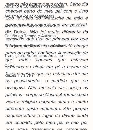
menos não acatar a sua ordem. Certo dia 
Autismo e Condições Associadas
cheguei perto do meu pai com o livro 
Autismo e Relacionamentos
God is Dead do Nietzsche na mão e 
perguntei-lhe como é que era possível
, 
Acesso a Serviços de Saúde
diz Dulce. 
Não foi muito diferente da 
Gestão do Tempo e Autismo
sensação que tive da primeira vez que 
Planejamento Financeiro e Autismo
fui comungar e fiz o corredor até chegar 
perto do padre, continua. A sensação de 
Transição e Reforma no Autismo
que todos aqueles que estavam 
Other
sentados ou ainda em pé à espera de 
fazer o mesmo que eu, estariam a ler-me 
Raizes invisiveis
os pensamentos à medida que eu 
avançava. Não me saia da cabeça as 
palavras - corpo de Cristo. A forma como 
vivia a religião naquela altura é muito 
diferente deste momento. Até porque 
naquela altura o lugar do divino ainda 
era ocupado pelo meu pai e não por 
uma ideia transmitida na catequese. 