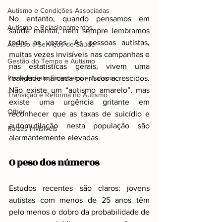
Autismo e Condições Associadas
No entanto, quando pensamos em 
Autismo e Relacionamentos
saúde mental, nem sempre lembramos 
todas as vozes. As pessoas autistas, 
Acesso a Serviços de Saúde
muitas vezes invisíveis nas campanhas e 
Gestão do Tempo e Autismo
nas estatísticas gerais, vivem uma 
Planejamento Financeiro e Autismo
realidade marcada por riscos acrescidos. 
Não existe um “autismo amarelo”, mas 
Transição e Reforma no Autismo
existe uma urgência gritante em 
Other
reconhecer que as taxas de suicídio e 
automutilação nesta população são 
Raizes invisiveis
alarmantemente elevadas.
O peso dos números
Estudos recentes são claros: jovens 
autistas com menos de 25 anos têm 
pelo menos o dobro da probabilidade de 