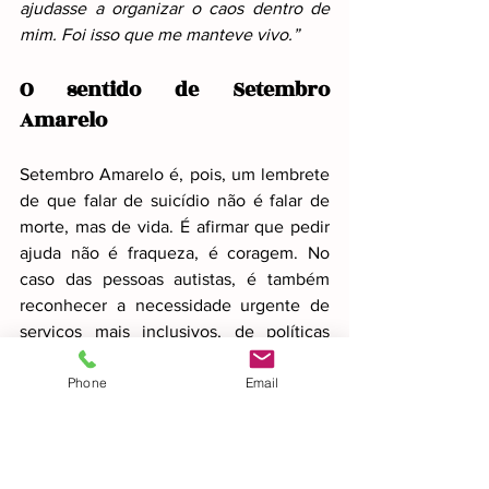
ajudasse a organizar o caos dentro de 
mim. Foi isso que me manteve vivo.”
O sentido de Setembro 
Amarelo
Setembro Amarelo é, pois, um lembrete 
de que falar de suicídio não é falar de 
morte, mas de vida. É afirmar que pedir 
ajuda não é fraqueza, é coragem. No 
caso das pessoas autistas, é também 
reconhecer a necessidade urgente de 
serviços mais inclusivos, de políticas 
públicas que reduzam barreiras, de uma 
Phone
Email
sociedade que saiba acolher a 
diferença.
A cor amarela pode ser alerta, mas 
também pode ser luz. Que este 