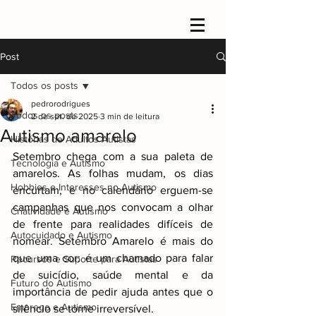
Post
Todos os posts
pedrorodrigues
Todos os posts
2 de set. de 2025
3 min de leitura
Autismo amarelo
Histórias de Adultos Autistas
Setembro chega com a sua paleta de 
Tecnologia e Autismo
amarelos. As folhas mudam, os dias 
Hobbies e Interesses no Autismo
encurtam, e no calendário erguem-se 
campanhas que nos convocam a olhar 
Criatividade e Autismo
de frente para realidades difíceis de 
Autocuidado e Autismo
nomear. Setembro Amarelo é mais do 
que uma cor: é um chamado para falar 
Recursos e Suporte para Autistas
de suicídio, saúde mental e da 
Futuro do Autismo
importância de pedir ajuda antes que o 
Emprego e Autismo
silêncio se torne irreversível.