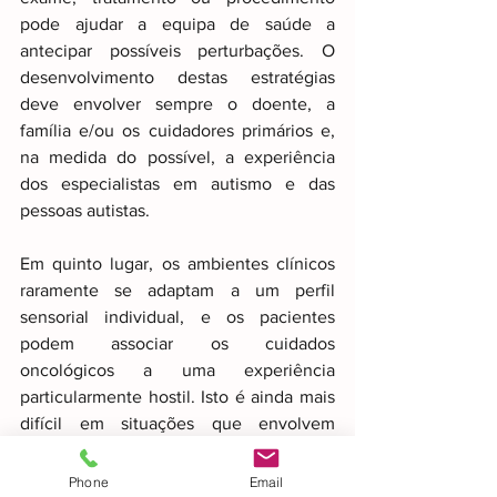
pode ajudar a equipa de saúde a 
antecipar possíveis perturbações. O 
desenvolvimento destas estratégias 
deve envolver sempre o doente, a 
família e/ou os cuidadores primários e, 
na medida do possível, a experiência 
dos especialistas em autismo e das 
pessoas autistas.
Em quinto lugar, os ambientes clínicos 
raramente se adaptam a um perfil 
sensorial individual, e os pacientes 
podem associar os cuidados 
oncológicos a uma experiência 
particularmente hostil. Isto é ainda mais 
difícil em situações que envolvem 
crianças pequenas, em que as famílias 
desempenham um papel central como 
Phone
Email