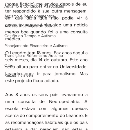
(nome fictício) me enviou depois de eu 
Autismo e Condições Associadas
ter respondido à sua outra mensagem, 
Autismo e Relacionamentos
em que dizia que não podia vir à 
consulta porque tinha tido uma noticia 
Acesso a Serviços de Saúde
menos boa quando foi a uma consulta 
Gestão do Tempo e Autismo
médica.
Planejamento Financeiro e Autismo
O Leandro tem 18 anos. Faz anos daqui a 
Transição e Reforma no Autismo
seis meses, dia 14 de outubro. Este ano 
Other
seria altura para entrar na Universidade. 
Leandro quer ir para jornalismo. Mas 
Raizes invisiveis
este projecto ficou adiado.
Aos 8 anos os seus pais levaram-no a 
uma consulta de Neuropediatria. A 
escola estava com algumas queixas 
acerca do comportamento do Leandro. E 
as recomendações habituais que os pais 
estavam a dar pareciam não estar a 