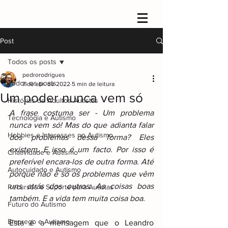
Post
Todos os posts
pedrorodrigues
Todos os posts
7 de abr. de 2022
5 min de leitura
Um poder nunca vem só
Histórias de Adultos Autistas
A frase costuma ser - Um problema 
Tecnologia e Autismo
nunca vem só! Mas do que adianta falar 
Hobbies e Interesses no Autismo
dos problemas dessa forma? Eles 
existem. E isso é um facto. Por isso é 
Criatividade e Autismo
preferível encara-los de outra forma. Até 
Autocuidado e Autismo
porque não é só os problemas que vêm 
uns atrás dos outros. As coisas boas 
Recursos e Suporte para Autistas
também. E a vida tem muita coisa boa.
Futuro do Autismo
Emprego e Autismo
Esta é a mensagem que o Leandro 