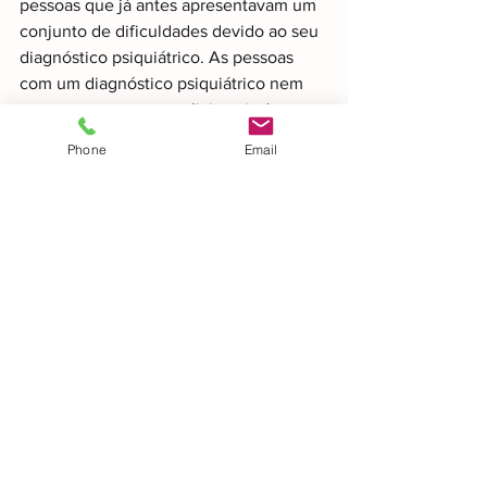
pessoas que já antes apresentavam um 
conjunto de dificuldades devido ao seu 
diagnóstico psiquiátrico. As pessoas 
com um diagnóstico psiquiátrico nem 
sempre conseguem solicitar ajuda 
especializada e como tal encontram-se 
Phone
Email
num estado mais difícil para lidarem 
com as dificuldades do momento 
actual. Mas as pessoas que não 
apresentam um diagnóstico psiquiátrico 
não quer dizer que estejam a salvo, até 
porque muitas apresentam uma 
predisposição para o desenvolvimento 
de uma perturbação de Ansiedade e ou 
do Humor (Depressão). A situação 
actual tem um conjunto de 
condicionamentos capaz de vir a 
provocar determinadas reacções mais 
ansiogénicas, com o poder ficar 