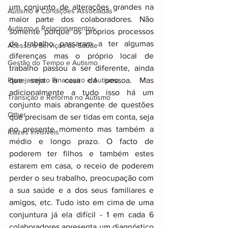
um conjunto de alterações grandes na 
Autismo e Condições Associadas
maior parte dos colaboradores. Não 
Autismo e Relacionamentos
somente porque os próprios processos 
de trabalho passaram a ter algumas 
Acesso a Serviços de Saúde
diferenças mas o próprio local de 
Gestão do Tempo e Autismo
trabalho passou a ser diferente, ainda 
Planejamento Financeiro e Autismo
que seja a casa da pessoa. Mas 
adicionalmente a tudo isso há um 
Transição e Reforma no Autismo
conjunto mais abrangente de questões 
Other
que precisam de ser tidas em conta, seja 
no presente momento mas também a 
Raizes invisiveis
médio e longo prazo. O facto de 
poderem ter filhos e também estes 
estarem em casa, o receio de poderem 
perder o seu trabalho, preocupação com 
a sua saúde e a dos seus familiares e 
amigos, etc. Tudo isto em cima de uma 
conjuntura já ela difícil - 1 em cada 6 
colaboradores apresenta um diagnóstico 