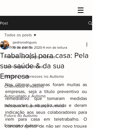
Post
Todos os posts
pedrorodrigues
Todos os posts
19 de mar. de 2020
4 min de leitura
Trabalho(s) para casa: Pela
Histórias de Adultos Autistas
sua saúde & da sua
Tecnologia e Autismo
Empresa
Hobbies e Interesses no Autismo
Nas últimas semanas foram muitas as 
Criatividade e Autismo
empresas, seja a titulo preventivo ou 
Autocuidado e Autismo
remediativo que tomaram medidas 
adequadas à situação vivida e deram 
Recursos e Suporte para Autistas
indicação aos seus colaboradores para 
Futuro do Autismo
irem para casa em teletrabalho. O 
Emprego e Autismo
conceito apesar de não ser novo trouxe 