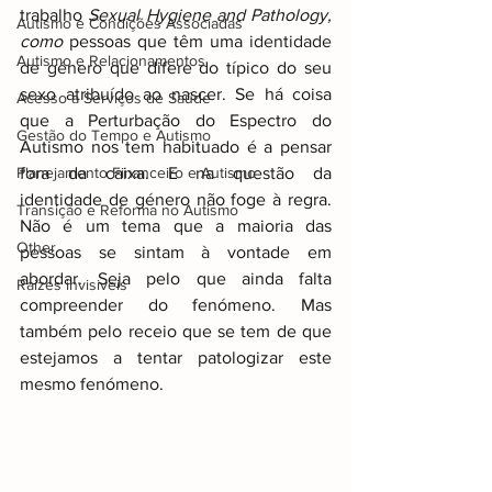
trabalho 
Sexual Hygiene and Pathology, 
Autismo e Condições Associadas
como 
pessoas que têm uma 
identidade 
Autismo e Relacionamentos
de género
 que difere do típico do seu 
sexo atribuído ao nascer. Se há coisa 
Acesso a Serviços de Saúde
que a Perturbação do Espectro do 
Gestão do Tempo e Autismo
Autismo nos tem habituado é a pensar 
Planejamento Financeiro e Autismo
fora da caixa. E na questão da 
identidade de género não foge à regra. 
Transição e Reforma no Autismo
Não é um tema que a maioria das 
Other
pessoas se sintam à vontade em 
abordar. Seja pelo que ainda falta 
Raizes invisiveis
compreender do fenómeno. Mas 
também pelo receio que se tem de que 
estejamos a tentar patologizar este 
mesmo fenómeno.