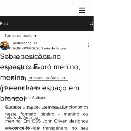
Post
Todos os posts
pedrorodrigues
Todos os posts
5 de jan. de 2020
3 min de leitura
Sobreposições no
Histórias de Adultos Autistas
espectro: É pró menino,
Tecnologia e Autismo
menina, _________
Hobbies e Interesses no Autismo
(preencha o espaço em
Criatividade e Autismo
branco)
Autocuidado e Autismo
Durante muito tempo funcionamos 
Recursos e Suporte para Autistas
neste formato binário - menino ou 
Futuro do Autismo
menina. Em 1965 John Oliven designou 
Emprego e Autismo
o conceito de transgénero no seu 