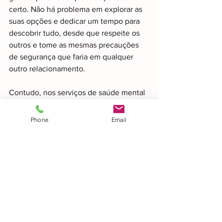
certo. Não há problema em explorar as 
suas opções e dedicar um tempo para 
descobrir tudo, desde que respeite os 
outros e tome as mesmas precauções 
de segurança que faria em qualquer 
outro relacionamento.
Contudo, nos serviços de saúde mental 
e que estão ligados à transição esta 
questão é fundamental, principalmente 
Phone
Email
para a comunidade transgénero e ainda 
mais para aqueles com um diagnóstico 
de PEA. Por exemplo, são reportados 
vários casos de pessoas com 
Perturbação do Espectro do Autismo 
(nível 1) transsexuais ou transsexuais 
com outras perturbações do 
desenvolvimento ou condição de saúde 