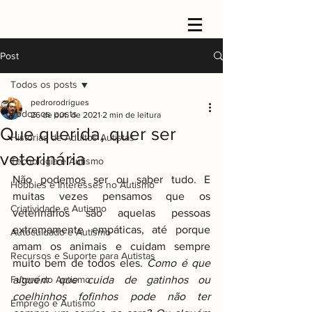
Post
Todos os posts
pedrorodrigues
Todos os posts
26 de out. de 2021
2 min de leitura
Que querida, quer ser
Histórias de Adultos Autistas
veterinária
Tecnologia e Autismo
Não podemos ser ou saber tudo. E 
Hobbies e Interesses no Autismo
muitas vezes pensamos que os 
Criatividade e Autismo
veterinários são aquelas pessoas 
extremamente empáticas, até porque 
Autocuidado e Autismo
amam os animais e cuidam sempre 
Recursos e Suporte para Autistas
muito bem de todos eles. 
Como é que 
Futuro do Autismo
alguém que cuida de gatinhos ou 
coelhinhos fofinhos pode não ter 
Emprego e Autismo