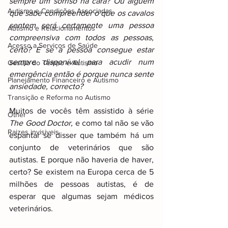
sempre um sorriso na cara? Ou alguém 
Autismo e Condições Associadas
que sabe compreender o que os cavalos 
sentem será certamente uma pessoa 
Autismo e Relacionamentos
compreensiva com todos as pessoas, 
Acesso a Serviços de Saúde
certo? E se a pessoa consegue estar 
sempre disponível para acudir num 
Gestão do Tempo e Autismo
emergência então é porque nunca sente 
Planejamento Financeiro e Autismo
ansiedade, correcto?
Transição e Reforma no Autismo
Muitos de vocês têm assistido à série 
Other
The Good Doctor, 
e como tal não se vão 
Raizes invisiveis
espantar se disser que também há um 
conjunto de veterinários que são 
autistas. E porque não haveria de haver, 
certo? Se existem na Europa cerca de 5 
milhões de pessoas autistas, é de 
esperar que algumas sejam médicos 
veterinários.