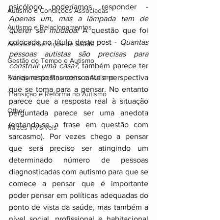
psicólogo poderíamos responder - 
Autismo e Condições Associadas
Apenas um, mas a lâmpada tem de 
Autismo e Relacionamentos
querer ser mudada!
 A questão que foi 
colocada no título deste post - 
Quantas 
Acesso a Serviços de Saúde
pessoas autistas são precisas para 
Gestão do Tempo e Autismo
construir uma casa?
, também parece ter 
Planejamento Financeiro e Autismo
várias respostas consoante a perspectiva 
que se toma para a pensar. No entanto 
Transição e Reforma no Autismo
parece que a resposta real à situação 
Other
perguntada parece ser uma anedota 
(entenda-se a frase em questão com 
Raizes invisiveis
sarcasmo). Por vezes chego a pensar 
que será preciso ser atingindo um 
determinado número de pessoas 
diagnosticadas com autismo para que se 
comece a pensar que é importante 
poder pensar em políticas adequadas do 
ponto de vista da saúde, mas também a 
nível social, profissional e habitacional 