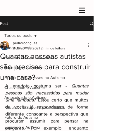
Post
Todos os posts
pedrorodrigues
Todos os posts
8 de abr. de 2021
2 min de leitura
Quantas pessoas autistas
Histórias de Adultos Autistas
são precisas para construir
Tecnologia e Autismo
uma casa?
Hobbies e Interesses no Autismo
A anedota costuma ser - 
Quantas 
Criatividade e Autismo
pessoas são necessárias para mudar 
Autocuidado e Autismo
uma lâmpada?
 Estou certo que muitos 
de vocês já responderam de forma 
Recursos e Suporte para Autistas
diferente consoante a perspectiva que 
Futuro do Autismo
procuram assumir para pensar na 
Emprego e Autismo
pergunta. Por exemplo, enquanto 