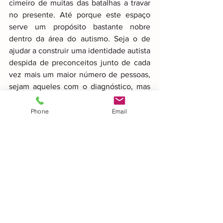
cimeiro de muitas das batalhas a travar 
no presente. Até porque este espaço 
serve um propósito bastante nobre 
dentro da área do autismo. Seja o de 
ajudar a construir uma identidade autista 
despida de preconceitos junto de cada 
vez mais um maior número de pessoas, 
sejam aqueles com o diagnóstico, mas 
também a sua família, amigos, 
profissionais de saúde e sociedade em 
Phone
Email
geral, contribuindo para uma Sociedade 
inclusiva. Podemos pensar que o facto 
de termos a internet que irá passar a ser 
mais fácil fazer tudo isto e que será uma 
questão de meses para mudar a atitude 
das pessoas. Da mesma forma que em 
2016 muitos pensaram que Donald 
Trump não seria eleito, muito menos 
depois de no decorrer da sua campanha 