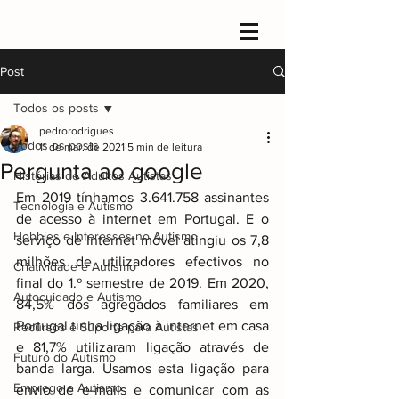
Post
Todos os posts
pedrorodrigues
Todos os posts
11 de mar. de 2021
5 min de leitura
Pergunta ao google
Histórias de Adultos Autistas
Em 2019 tínhamos 3.641.758 assinantes 
Tecnologia e Autismo
de acesso à internet em Portugal. E o 
Hobbies e Interesses no Autismo
serviço de Internet móvel atingiu os 7,8 
milhões de utilizadores efectivos no 
Criatividade e Autismo
final do 1.º semestre de 2019. Em 2020, 
Autocuidado e Autismo
84,5% dos agregados familiares em 
Portugal tinha ligação à internet em casa 
Recursos e Suporte para Autistas
e 81,7% utilizaram ligação através de 
Futuro do Autismo
banda larga. Usamos esta ligação para 
Emprego e Autismo
envio de e-mails e comunicar com as 