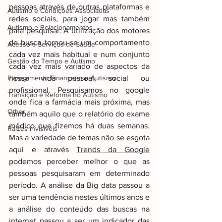
pessoas através de outras plataformas e 
Autismo e Condições Associadas
redes sociais, para jogar mas também 
Autismo e Relacionamentos
para pesquisar. A utilização dos motores 
de busca tornou-se um comportamento 
Acesso a Serviços de Saúde
cada vez mais habitual e num conjunto 
Gestão do Tempo e Autismo
cada vez mais variado de aspectos da 
Planejamento Financeiro e Autismo
nossa vida pessoal, social ou 
profissional. Pesquisamos no google 
Transição e Reforma no Autismo
onde fica a farmácia mais próxima, mas 
Other
também aquilo que o relatório do exame 
médico que fizemos há duas semanas. 
Raizes invisiveis
Mas a variedade de temas não se esgota 
aqui e através 
Trends da Google
podemos perceber melhor o que as 
pessoas pesquisaram em determinado 
período. A análise da Big data passou a 
ser uma tendência nestes últimos anos e 
a análise do conteúdo das buscas na 
internet passou a ser um indicador das 