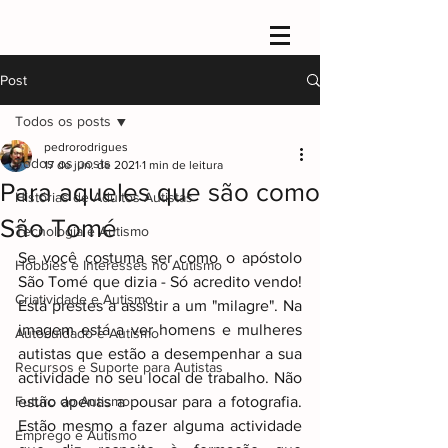
Post
Todos os posts
pedrorodrigues
Todos os posts
17 de jun. de 2021
1 min de leitura
Para aqueles que são como
Histórias de Adultos Autistas
São Tomé
Tecnologia e Autismo
Se você costuma ser como o apóstolo 
Hobbies e Interesses no Autismo
São Tomé que dizia - Só acredito vendo! 
Criatividade e Autismo
Está prestes a assistir a um "milagre". Na 
imagem está a ver homens e mulheres 
Autocuidado e Autismo
autistas que estão a desempenhar a sua 
Recursos e Suporte para Autistas
actividade no seu local de trabalho. Não 
Futuro do Autismo
estão apenas a pousar para a fotografia. 
Estão mesmo a fazer alguma actividade 
Emprego e Autismo