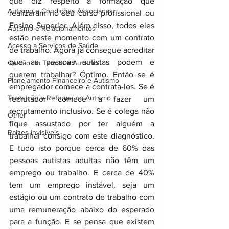
que diz respeito à formação que 
Autismo e Condições Associadas
realizaram no seu curso profissional ou 
Ensino Superior. Além disso, todos eles 
Autismo e Relacionamentos
estão neste momento com um contrato 
Acesso a Serviços de Saúde
de trabalho. Agora já consegue acreditar 
que as pessoas autistas podem e 
Gestão do Tempo e Autismo
querem trabalhar? Óptimo. Então se é 
Planejamento Financeiro e Autismo
empregador comece a contrata-los. Se é 
Transição e Reforma no Autismo
recrutador comece a fazer um 
recrutamento inclusivo. Se é colega não 
Other
fique assustado por ter alguém a 
Raizes invisiveis
trabalhar consigo com este diagnóstico. 
E tudo isto porque cerca de 60% das 
pessoas autistas adultas não têm um 
emprego ou trabalho. E cerca de 40% 
tem um emprego instável, seja um 
estágio ou um contrato de trabalho com 
uma remuneração abaixo do esperado 
para a função. E se pensa que existem 