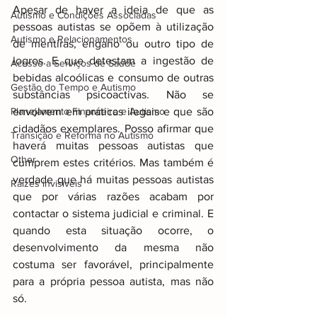
Apesar de haver a ideia de que as 
Autismo e Condições Associadas
pessoas autistas se opõem à utilização 
Autismo e Relacionamentos
de mentiras, engano ou outro tipo de 
logros. E que detestam a ingestão de 
Acesso a Serviços de Saúde
bebidas alcoólicas e consumo de outras 
Gestão do Tempo e Autismo
substâncias psicoactivas. Não se 
Planejamento Financeiro e Autismo
envolvem em práticas ilegais e que são 
cidadãos exemplares. Posso afirmar que 
Transição e Reforma no Autismo
haverá muitas pessoas autistas que 
Other
cumprem estes critérios. Mas também é 
verdade que há muitas pessoas autistas 
Raizes invisiveis
que por várias razões acabam por 
contactar o sistema judicial e criminal. E 
quando esta situação ocorre, o 
desenvolvimento da mesma não 
costuma ser favorável, principalmente 
para a própria pessoa autista, mas não 
só.