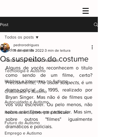
Post
Todos os posts
pedrorodrigues
Todos os posts
11 de mar. de 2022
3 min de leitura
Os suspeitos do costume
Histórias de Adultos Autistas
Alguns de vocês reconhecem o título 
Tecnologia e Autismo
como sendo de um filme, certo? 
Hobbies e Interesses no Autismo
Precisamente, 
The usual suspects
, é um 
drama-policial de 1995, realizado por 
Criatividade e Autismo
Bryan Singer. Mas não é de filmes que 
Autocuidado e Autismo
vos vou escrever. Ou pelo menos, não 
sobre este filme em particular. Mas sim, 
Recursos e Suporte para Autistas
sobre outros "filmes" igualmente 
Futuro do Autismo
dramáticos e policiais.
Emprego e Autismo