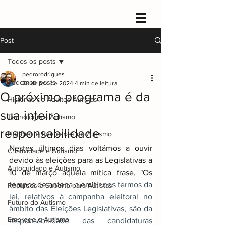
Post
Todos os posts
pedrorodrigues
Todos os posts
28 de fev. de 2024
4 min de leitura
O próximo programa é da
Histórias de Adultos Autistas
sua inteira
Tecnologia e Autismo
responsabilidade
Hobbies e Interesses no Autismo
Nestes últimos dias voltámos a ouvir 
Criatividade e Autismo
devido às eleições para as Legislativas a 
Autocuidado e Autismo
10 de março aquela mítica frase, "Os 
tempos de antena a emitir 
nos termos da 
Recursos e Suporte para Autistas
lei, relativos à campanha eleitoral no 
Futuro do Autismo
âmbito das Eleições Legislativas, são da 
Emprego e Autismo
responsabilidade das candidaturas 