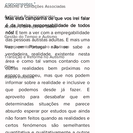
concorrentes.".
Autismo e Condições Associadas
Autismo e Relacionamentos
Mas esta campanha de que vos irei falar 
é da inteira responsabilidade de todos 
Acesso a Serviços de Saúde
nós!
 E tem a ver com a empregabilidade 
Gestão do Tempo e Autismo
das pessoas autistas adultas. E mais uma 
Planejamento Financeiro e Autismo
vez em Portugal não se sabe a 
verdadeira realidade existente nesta 
Transição e Reforma no Autismo
área e como tal vamos contando com 
Other
outras realidades bem próximas no 
espaço europeu, mas que nos podem 
Raizes invisiveis
informar sobre a realidade e inclusive o 
que podemos desde já fazer. E 
aproveito para desabafar que em 
determinadas situações me parece 
absurdo esperar por estudos que ainda 
não foram feitos quando as realidades e 
certos fenómenos são semelhantes 
quantitativa e qualitativamente a outros 