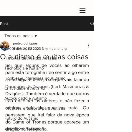
Post
Todos os posts
pedrorodrigues
Todos os posts
6 de set. de 2023
3 min de leitura
O autismo é muitas coisas
Histórias de Adultos Autistas
Sei que alguns de vocês ao olharem 
Tecnologia e Autismo
para esta fotografia irão sentir algo entre 
Hobbies e Interesses no Autismo
a nostalgia e o eu já sei que vais falar do 
Dungeons & Dragons (trad. Masmorras & 
Criatividade e Autismo
Dragões). Também é verdade que outros 
Autocuidado e Autismo
irão encolher os ombros e não fazer a 
mínima ideia do que se trata. Ou 
Recursos e Suporte para Autistas
pensarem que irei falar da nova época 
Futuro do Autismo
do Game of Trones porque aparece um 
Emprego e Autismo
dragão na fotografia.