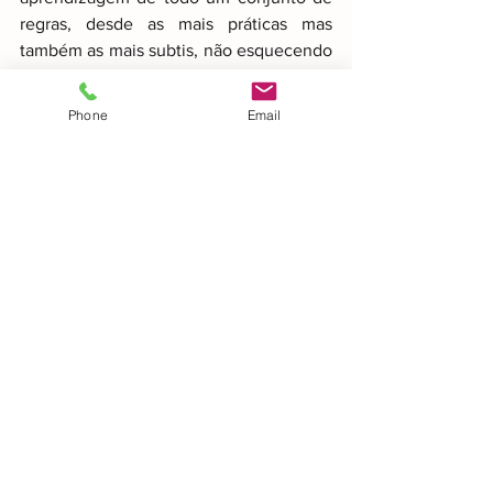
regras, desde as mais práticas mas 
também as mais subtis, não esquecendo 
aspectos da moral e ética. Tudo aquilo 
que está presente na vida real e 
Phone
Email
quotidiana de qualquer um de nós está 
presente neste jogo, ainda que de uma 
forma adaptada, representada e 
simbolizada. Sinta-se desafiado!