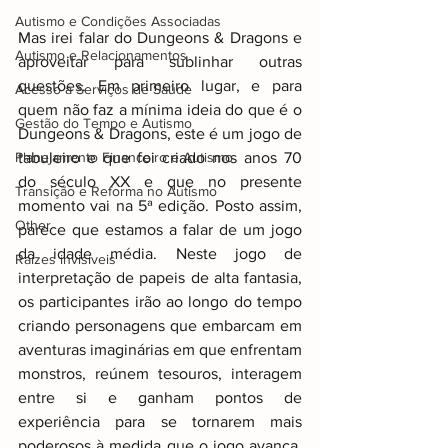
Autismo e Condições Associadas
Mas irei falar do Dungeons & Dragons e 
Autismo e Relacionamentos
aproveitar para sublinhar outras 
questões. Em primeiro lugar, e para 
Acesso a Serviços de Saúde
quem não faz a mínima ideia do que é o 
Gestão do Tempo e Autismo
Dungeons & Dragons, este é um jogo de 
Planejamento Financeiro e Autismo
tabuleiro e que foi criado nos anos 70 
do século XX e que no presente 
Transição e Reforma no Autismo
momento vai na 5ª edição. Posto assim, 
Other
parece que estamos a falar de um jogo 
da idade média. Neste jogo de 
Raizes invisiveis
interpretação de papeis de alta fantasia, 
os participantes irão ao longo do tempo 
criando personagens que embarcam em 
aventuras imaginárias em que enfrentam 
monstros, reúnem tesouros, interagem 
entre si e ganham pontos de 
experiência para se tornarem mais 
poderosos à medida que o jogo avança. 