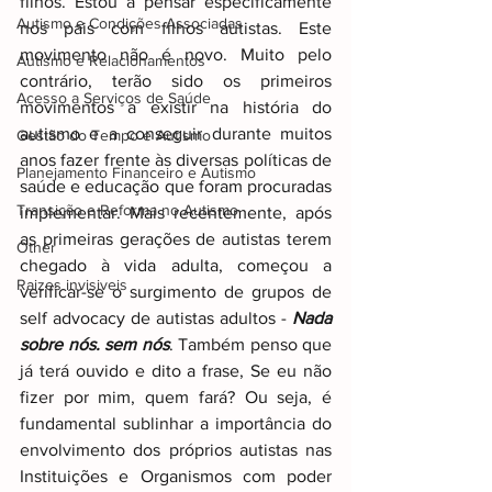
filhos. Estou a pensar especificamente 
Autismo e Condições Associadas
nos pais com filhos autistas. Este 
movimento não é novo. Muito pelo 
Autismo e Relacionamentos
contrário, terão sido os primeiros 
Acesso a Serviços de Saúde
movimentos a existir na história do 
autismo e a conseguir durante muitos 
Gestão do Tempo e Autismo
anos fazer frente às diversas políticas de 
Planejamento Financeiro e Autismo
saúde e educação que foram procuradas 
Transição e Reforma no Autismo
implementar. Mais recentemente, após 
as primeiras gerações de autistas terem 
Other
chegado à vida adulta, começou a 
Raizes invisiveis
verificar-se o surgimento de grupos de 
self advocacy de autistas adultos - 
Nada 
sobre nós. sem nós
. Também penso que 
já terá ouvido e dito a frase, Se eu não 
fizer por mim, quem fará? Ou seja, é 
fundamental sublinhar a importância do 
envolvimento dos próprios autistas nas 
Instituições e Organismos com poder 