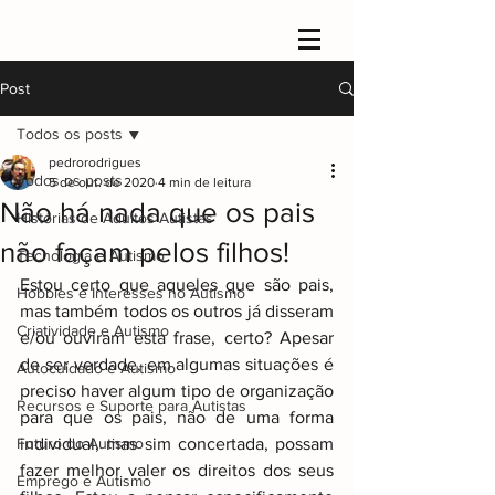
Post
Todos os posts
pedrorodrigues
Todos os posts
5 de out. de 2020
4 min de leitura
Não há nada que os pais
Histórias de Adultos Autistas
não façam pelos filhos!
Tecnologia e Autismo
Estou certo que aqueles que são pais, 
Hobbies e Interesses no Autismo
mas também todos os outros já disseram 
Criatividade e Autismo
e/ou ouviram esta frase, certo? Apesar 
de ser verdade, em algumas situações é 
Autocuidado e Autismo
preciso haver algum tipo de organização 
Recursos e Suporte para Autistas
para que os pais, não de uma forma 
Futuro do Autismo
individual, mas sim concertada, possam 
fazer melhor valer os direitos dos seus 
Emprego e Autismo