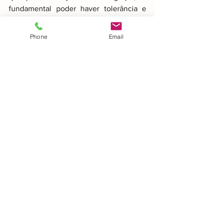
fundamental poder haver tolerância e 
respeito por todos e procurarmos ter 
uma posição sólida e que vá ao 
Phone
Email
encontro dos objectivos de todos.