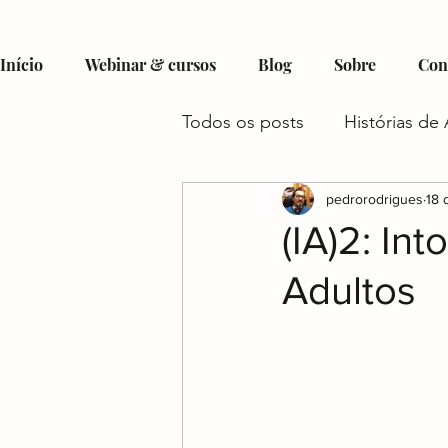
Início
Webinar & cursos
Blog
Sobre
Con
Todos os posts
Histórias de 
Hobbies e Interesses no Au
pedrorodrigues
18 
(IA)2: In
Adultos
Recursos e Suporte para Aut
Autismo e Condições Assoc
Gestão do Tempo e Autism