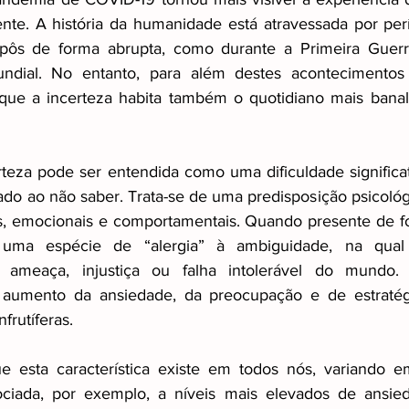
nte. A história da humanidade está atravessada por per
pôs de forma abrupta, como durante a Primeira Guerr
ial. No entanto, para além destes acontecimentos ex
que a incerteza habita também o quotidiano mais banal,
erteza pode ser entendida como uma dificuldade significat
ado ao não saber. Trata-se de uma predisposição psicológ
s, emocionais e comportamentais. Quando presente de fo
 uma espécie de “alergia” à ambiguidade, na qual 
ameaça, injustiça ou falha intolerável do mundo. 
aumento da ansiedade, da preocupação e de estratégi
nfrutíferas.
ue esta característica existe em todos nós, variando e
ociada, por exemplo, a níveis mais elevados de ansieda