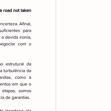
he road not taken
certeza. Afinal, 
ficientes para 
 devida ironia, 
egociar com o 
estrutural da 
 turbulência da 
ardias, como a 
entos em que o 
 etapas, somos 
ia de garantias.
 incerteza, ela 