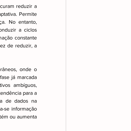
curam reduzir a 
tativa. Permite 
a. No entanto, 
duzir a ciclos 
mação constante 
z de reduzir, a 
râneos, onde o 
fase já marcada 
ivos ambíguos, 
tendência para a 
va de dados na 
a-se informação 
ntém ou aumenta 