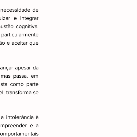
 necessidade de 
izar e integrar 
tão cognitiva. 
particularmente 
o e aceitar que 
nçar apesar da 
 mas passa, em 
sta como parte 
l, transforma-se 
 intolerância à 
ompreender e a 
comportamentais 