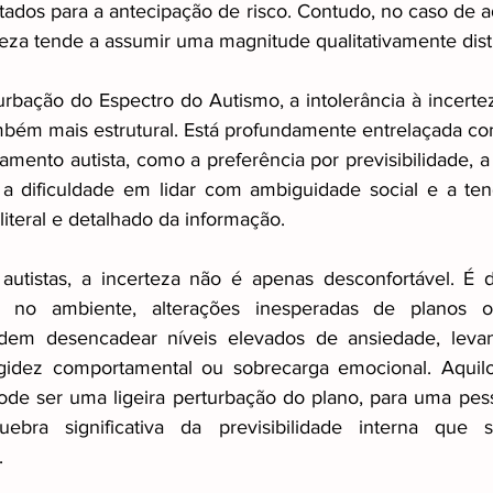
tados para a antecipação de risco. Contudo, no caso de adu
teza tende a assumir uma magnitude qualitativamente disti
rbação do Espectro do Autismo, a intolerância à incerte
mbém mais estrutural. Está profundamente entrelaçada com 
amento autista, como a preferência por previsibilidade, a
, a dificuldade em lidar com ambiguidade social e a te
iteral e detalhado da informação.
autistas, a incerteza não é apenas desconfortável. É d
s no ambiente, alterações inesperadas de planos o
dem desencadear níveis elevados de ansiedade, levan
gidez comportamental ou sobrecarga emocional. Aquil
ode ser uma ligeira perturbação do plano, para uma pess
ebra significativa da previsibilidade interna que 
.