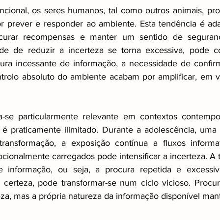
ncional, os seres humanos, tal como outros animais, pro
r prever e responder ao ambiente. Esta tendência é adap
ocurar recompensas e manter um sentido de seguranç
e de reduzir a incerteza se torna excessiva, pode con
cura incessante de informação, a necessidade de confir
ntrolo absoluto do ambiente acabam por amplificar, em ve
-se particularmente relevante em contextos contempo
é praticamente ilimitado. Durante a adolescência, uma 
 transformação, a exposição contínua a fluxos informat
cionalmente carregados pode intensificar a incerteza. A 
 informação, ou seja, a procura repetida e excessi
r certeza, pode transformar-se num ciclo vicioso. Procur
teza, mas a própria natureza da informação disponível ma