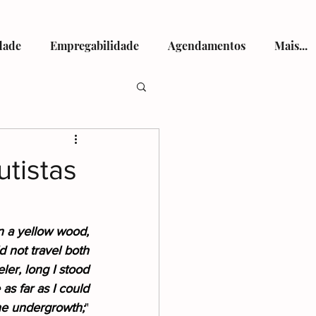
dade
Empregabilidade
Agendamentos
Mais...
tismo
utistas
n a yellow wood,
d not travel both
viços de Saúde
ler, long I stood
s far as I could
the undergrowth;
"