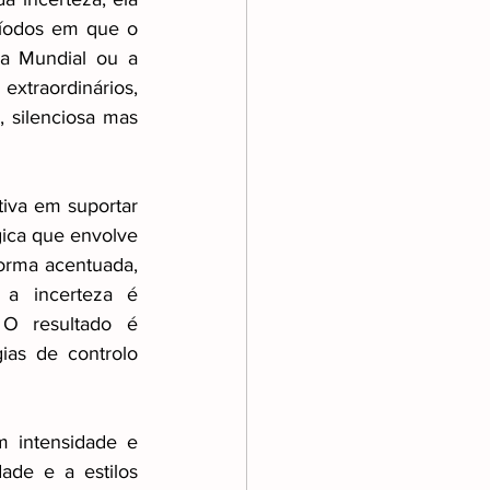
íodos em que o 
a Mundial ou a 
traordinários, 
 silenciosa mas 
iva em suportar 
ica que envolve 
rma acentuada, 
a incerteza é 
O resultado é 
as de controlo 
m intensidade e 
de e a estilos 