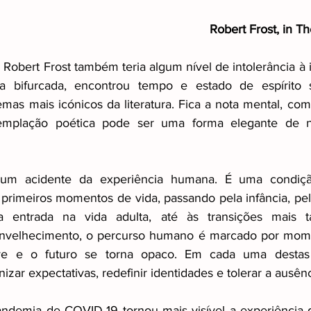
Robert Frost, in T
ismo
Other
Raizes invisiveis
obert Frost também teria algum nível de intolerância à in
 bifurcada, encontrou tempo e estado de espírito su
as mais icónicos da literatura. Fica a nota mental, com a
emplação poética pode ser uma forma elegante de n
um acidente da experiência humana. É uma condição 
 primeiros momentos de vida, passando pela infância, pela
a entrada na vida adulta, até às transições mais t
envelhecimento, o percurso humano é marcado por mom
olve e o futuro se torna opaco. Em cada uma destas
zar expectativas, redefinir identidades e tolerar a ausênc
andemia de COVID-19 tornou mais visível a experiência da