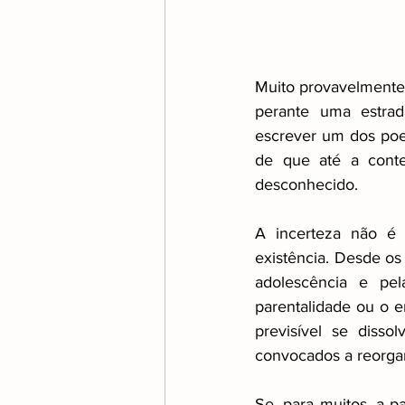
Transição e Reforma no Aut
Muito provavelmente R
perante uma estrada
escrever um dos poem
de que até a cont
desconhecido.
A incerteza não é 
existência. Desde os
adolescência e pel
parentalidade ou o 
previsível se diss
convocados a reorgani
Se, para muitos, a p