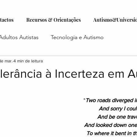
tactos
Recursos & Orientações
Autismo&Universi
Adultos Autistas
Tecnologia e Autismo
tismo
de mar.
4 min de leitura
Criatividade e Autismo
Autocuidado e Au
tolerância à Incerteza em A
istas
Futuro do Autismo
Emprego e Autismo
"
Two roads diverged i
And sorry I coul
iadas
Autismo e Relacionamentos
Acesso a Ser
And be one trave
And looked down one a
To where it bent in 
o
Planejamento Financeiro e Autismo