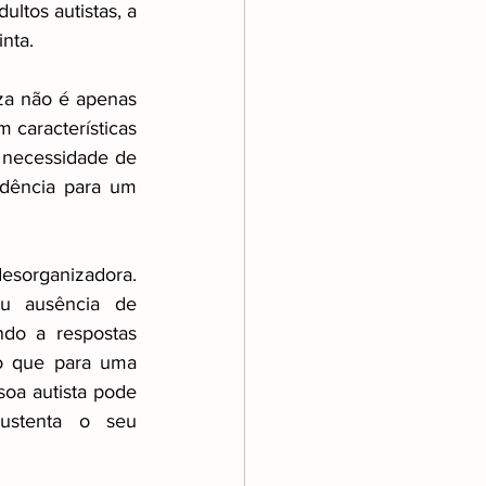
ltos autistas, a 
nta.
za não é apenas 
características 
 necessidade de 
ndência para um 
esorganizadora. 
u ausência de 
do a respostas 
o que para uma 
oa autista pode 
sustenta o seu 