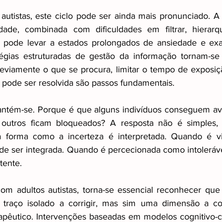
autistas, este ciclo pode ser ainda mais pronunciado. A
idade, combinada com dificuldades em filtrar, hierarqu
 pode levar a estados prolongados de ansiedade e exaus
tégias estruturadas de gestão da informação tornam-se 
previamente o que se procura, limitar o tempo de exposiçã
 pode ser resolvida são passos fundamentais.
antém-se. Porque é que alguns indivíduos conseguem ava
 outros ficam bloqueados? A resposta não é simples,
 forma como a incerteza é interpretada. Quando é vi
ode ser integrada. Quando é percecionada como intoleráve
tente.
com adultos autistas, torna-se essencial reconhecer que a
 traço isolado a corrigir, mas sim uma dimensão a c
rapêutico. Intervenções baseadas em modelos cognitivo-