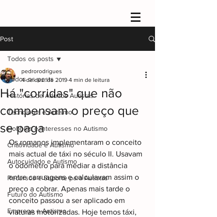
Post
Todos os posts
pedrorodrigues
Todos os posts
4 de dez. de 2019
4 min de leitura
Há "corridas" que não
Histórias de Adultos Autistas
compensam o preço que
Tecnologia e Autismo
se paga
Hobbies e Interesses no Autismo
Os romanos implementaram o conceito 
Criatividade e Autismo
mais actual de táxi no século II. Usavam 
Autocuidado e Autismo
o odómetro para mediar a distância 
entre carruagens e calculavam assim o 
Recursos e Suporte para Autistas
preço a cobrar. Apenas mais tarde o 
Futuro do Autismo
conceito passou a ser aplicado em 
Emprego e Autismo
viaturas motorizadas. Hoje temos táxi, 