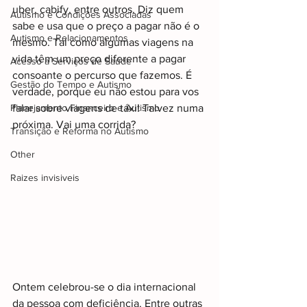
uber, cabify, entre outros. Diz quem 
Autismo e Condições Associadas
sabe e usa que o preço a pagar não é o 
Autismo e Relacionamentos
mesmo. Tal como algumas viagens na 
vida têm um preço diferente a pagar 
Acesso a Serviços de Saúde
consoante o percurso que fazemos. É 
Gestão do Tempo e Autismo
verdade, porque eu não estou para vos 
Planejamento Financeiro e Autismo
falar sobre viagens de táxi! Talvez numa 
próxima. Vai uma corrida?
Transição e Reforma no Autismo
Other
Raizes invisiveis
Ontem celebrou-se o dia internacional 
da pessoa com deficiência. Entre outras 