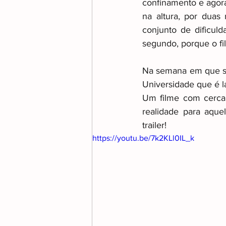
confinamento e agora
na altura, por duas
conjunto de dificuld
Transição e Reforma no Aut
segundo, porque o fi
Na semana em que sai
Universidade que é lá
Um filme com cerca 
realidade para aquel
trailer!
https://youtu.be/7k2KLl0IL_k