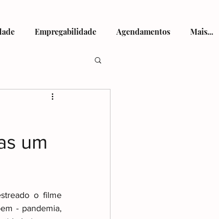
dade
Empregabilidade
Agendamentos
Mais...
tismo
ras um
viços de Saúde
treado o filme 
bem - pandemia, 