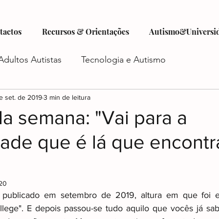
tactos
Recursos & Orientações
Autismo&Universi
Adultos Autistas
Tecnologia e Autismo
tismo
e set. de 2019
Criatividade e Autismo
3 min de leitura
Autocuidado e Au
da semana: "Vai para a
dade que é lá que encont
istas
Futuro do Autismo
Emprego e Autismo
"
iadas
Autismo e Relacionamentos
Acesso a Ser
020
o publicado em setembro de 2019, altura em que foi es
llege". E depois passou-se tudo aquilo que vocês já sa
o
Planejamento Financeiro e Autismo