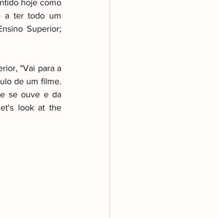
ntido hoje como 
m a ter todo um 
nsino Superior; 
or, "Vai para a 
ulo de um filme. 
e se ouve e da 
t's look at the 