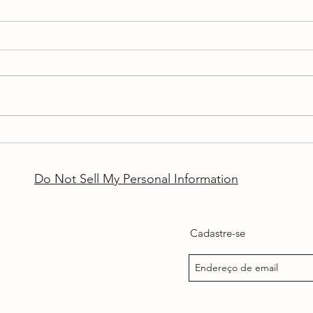
AUTISMO: quando uma
A int
palavra já não consegue
cabe
conter tudo o que colocámos
Do Not Sell My Personal Information
dentro dela
Cadastre-se