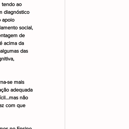
 tendo ao 
m diagnóstico 
 apoio 
lamento social, 
centagem de 
é acima da 
algumas das 
nitiva, 
rna-se mais 
mação adequada 
cil...mas não 
faz com que 
amos no Ensino 