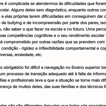
e é complicada se atendermos às dificuldades que foram
colar. Alguns deles sem diagnóstico, enquanto outros co
a elas próprias terem dificuldades em conseguirem dar o
 de bullying e de incompreensão por parte dos pares, iso
, não saber o que fazer na escola e no futuro. Uma per
boas competências cognitivas e o seu rendimento escolar 
tá comprometido por outras razões que se prendem com 
a condição - rigidez e inflexibilidade comportamental e cog
iversas, ansiedade, etc.
 obrigatório foi difícil a navegação no Ensino superior to
 um processo de transição adequado até à falta de infor
lias e profissionais leva a que a situação se torne mais difí
erança de muitos deles, das suas famílias e dos técnicos 
adas não são diferentes daquelas que todos nós encontr