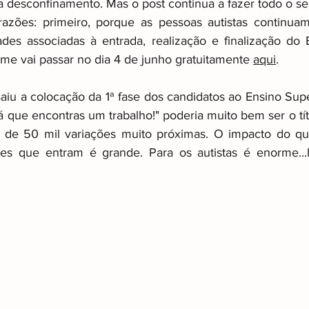
 desconfinamento. Mas o post continua a fazer todo o se
 razões: primeiro, porque as pessoas autistas continua
ades associadas à entrada, realização e finalização do E
ismo
Other
Raizes invisiveis
lme vai passar no dia 4 de junho gratuitamente 
aqui
.
u a colocação da 1ª fase dos candidatos ao Ensino Superi
 que encontras um trabalho!" poderia muito bem ser o tít
de 50 mil variações muito próximas. O impacto do qu
es que entram é grande. Para os autistas é enorme...le