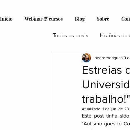
Início
Webinar & cursos
Blog
Sobre
Con
Todos os posts
Histórias de 
Hobbies e Interesses no Au
pedrorodrigues
9 d
Estreias 
Universi
Recursos e Suporte para Aut
trabalho!
Autismo e Condições Assoc
Atualizado:
1 de jun. de 2
Este post tinha sid
"Autismo goes to Co
Gestão do Tempo e Autism