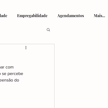
dade
Empregabilidade
Agendamentos
Mais...
tismo
har com 
o se percebe 
eensão do 
viços de Saúde