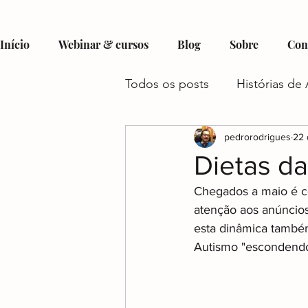
Início
Webinar & cursos
Blog
Sobre
Con
Todos os posts
Histórias de 
Hobbies e Interesses no Au
pedrorodrigues
22 
Dietas d
Chegados a maio é co
Recursos e Suporte para Aut
atenção aos anúncios
esta dinâmica també
Autismo "escondendo
Autismo e Condições Assoc
Gestão do Tempo e Autism