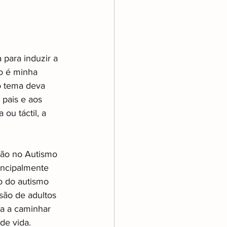
para induzir a 
o é minha 
o tema deva 
pais e aos 
ou táctil, a 
ção no Autismo 
incipalmente 
o do autismo 
ão de adultos 
va a caminhar 
de vida. 