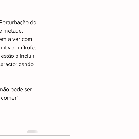
Perturbação do 
e metade. 
em a ver com 
tivo limítrofe. 
stão a incluir 
caracterizando 
 não pode ser 
 comer".