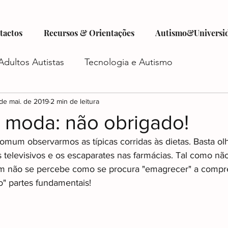
tactos
Recursos & Orientações
Autismo&Universi
Adultos Autistas
Tecnologia e Autismo
tismo
de mai. de 2019
Criatividade e Autismo
2 min de leitura
Autocuidado e Au
a moda: não obrigado!
mum observarmos as típicas corridas às dietas. Basta ol
istas
Futuro do Autismo
Emprego e Autismo
 televisivos e os escaparates nas farmácias. Tal como nã
m não se percebe como se procura "emagrecer" a compr
" partes fundamentais!
iadas
Autismo e Relacionamentos
Acesso a Ser
o
Planejamento Financeiro e Autismo