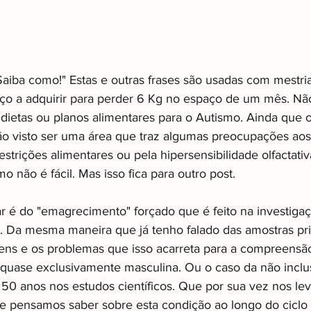
aiba como!" Estas e outras frases são usadas com mestria 
ço a adquirir para perder 6 Kg no espaço de um mês. Nã
e dietas ou planos alimentares para o Autismo. Ainda que 
o visto ser uma área que traz algumas preocupações aos 
estrições alimentares ou pela hipersensibilidade olfactativa 
o não é fácil. Mas isso fica para outro post.
ar é do "emagrecimento" forçado que é feito na investiga
. Da mesma maneira que já tenho falado das amostras pr
ens e os problemas que isso acarreta para a compreensã
uase exclusivamente masculina. Ou o caso da não inclus
 50 anos nos estudos científicos. Que por sua vez nos le
e pensamos saber sobre esta condição ao longo do ciclo 