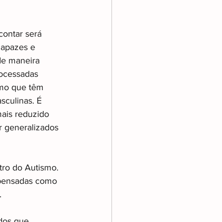
contar será 
Rapazes e 
de maneira 
rocessadas 
smo que têm 
culinas. É 
ais reduzido 
 generalizados 
tro do Autismo. 
o pensadas como 
.
dos que 