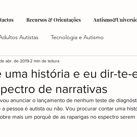
tactos
Recursos & Orientações
Autismo&Universi
Adultos Autistas
Tecnologia e Autismo
tismo
de abr. de 2019
Criatividade e Autismo
2 min de leitura
Autocuidado e Au
uma história e eu dir-te-
pectro de narrativas
istas
Futuro do Autismo
Emprego e Autismo
o vou anunciar o lançamento de nenhum teste de diagnósti
 a pessoa é autista ou não. Vou procurar contar uma histór
iadas
Autismo e Relacionamentos
Acesso a Ser
obre mais um porquê de as raparigas no espectro serem m
o
Planejamento Financeiro e Autismo