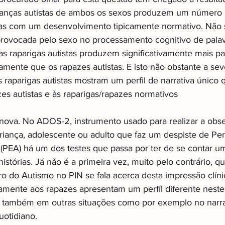
ianças autistas de ambos os sexos produzem um número 
s com um desenvolvimento tipicamente normativo. Não se
rovocada pelo sexo no processamento cognitivo de palav
s raparigas autistas produzem significativamente mais pa
amente que os rapazes autistas. E isto não obstante a sev
 raparigas autistas mostram um perfil de narrativa único 
s autistas e às raparigas/rapazes normativos
 nova. No ADOS-2, instrumento usado para realizar a obs
iança, adolescente ou adulto que faz um despiste de Per
(PEA) há um dos testes que passa por ter de se contar uma
 histórias. Já não é a primeira vez, muito pelo contrário, q
o do Autismo no PIN se fala acerca desta impressão clín
amente aos rapazes apresentam um perfíl diferente neste 
 também em outras situações como por exemplo no narra
otidiano.