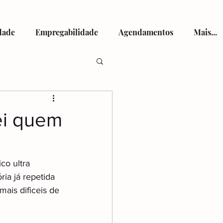
dade
Empregabilidade
Agendamentos
Mais...
tismo
ei quem
co ultra 
ia já repetida 
viços de Saúde
ais dificeis de 