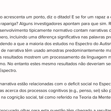
acrescenta um ponto, diz o ditado! E se for um rapaz a 
 rapariga? Alguns investigadores apontam para que sim. 
senvolvimento tipicamente normativo contam narrativas 
ero, incluindo uma diferença significativa nas palavras p
ndendo a que a maioria dos estudos no Espectro do Auti
 de narrativa têm usado amostras predominantemente mas
s resultados mostrem um processamento da linguagem m
mo. No entanto estes mesmo resultados não deveriam ser
Espectro.
arrativa estão relacionadas com o deficit social no Espec
as acerca dos processos cognitivos (e.g., penso, sei) sã
t na cognição social, tal como referido na Teoria da Mente
rocurado olhar para esta questão têm chegado a resulta