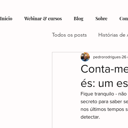
Início
Webinar & cursos
Blog
Sobre
Con
Todos os posts
Histórias de 
Hobbies e Interesses no Au
pedrorodrigues
26 
Conta-me 
és: um es
Recursos e Suporte para Aut
Fique tranquilo - nã
secreto para saber se
Autismo e Condições Assoc
nos últimos tempos s
detectar.
Gestão do Tempo e Autism