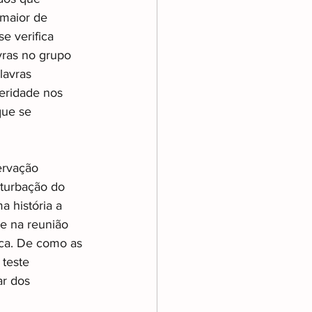
maior de 
 verifica 
ras no grupo 
lavras 
eridade nos 
que se 
ervação 
turbação do 
 história a 
ue na reunião 
ica. De como as 
teste 
r dos 