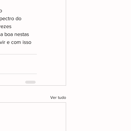
o 
pectro do 
vezes 
a boa nestas 
vir e com isso 
Ver tudo