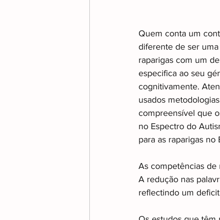
Quem conta um conto 
diferente de ser uma
raparigas com um de
especifica ao seu gén
cognitivamente. Ate
usados metodologias
compreensível que o
no Espectro do Autis
para as raparigas no 
As competências de n
A redução nas palavr
reflectindo um defici
Os estudos que têm p