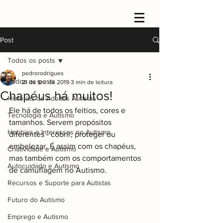
Post
Todos os posts
pedrorodrigues
Todos os posts
21 de fev. de 2019
3 min de leitura
Chapéus há muitos!
Histórias de Adultos Autistas
Ele há de todos os feitios, cores e 
Tecnologia e Autismo
tamanhos. Servem propósitos 
Hobbies e Interesses no Autismo
diferentes - cobrir, proteger ou 
embelezar. É assim com os chapéus, 
Criatividade e Autismo
mas também com os comportamentos 
Autocuidado e Autismo
de camuflagem no Autismo.
Recursos e Suporte para Autistas
Futuro do Autismo
Emprego e Autismo