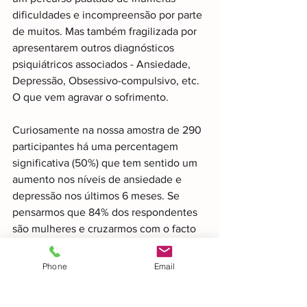
dificuldades e incompreensão por parte 
de muitos. Mas também fragilizada por 
apresentarem outros diagnósticos 
psiquiátricos associados - Ansiedade, 
Depressão, Obsessivo-compulsivo, etc. 
O que vem agravar o sofrimento.
Curiosamente na nossa amostra de 290 
participantes há uma percentagem 
significativa (50%) que tem sentido um 
aumento nos níveis de ansiedade e 
depressão nos últimos 6 meses. Se 
pensarmos que 84% dos respondentes 
são mulheres e cruzarmos com o facto 
de 45% ter um filho/a com diagnóstico 
de Perturbação do 
Phone
Email
Neurodesenvolvimento e sabendo que 
nestas perturbações há uma 