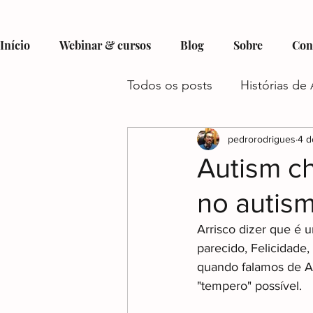
Início
Webinar & cursos
Blog
Sobre
Con
Todos os posts
Histórias de 
Hobbies e Interesses no Au
pedrorodrigues
4 d
Autism c
no autis
Recursos e Suporte para Aut
Arrisco dizer que é 
parecido, Felicidade,
Autismo e Condições Assoc
quando falamos de A
"tempero" possível.
Gestão do Tempo e Autism