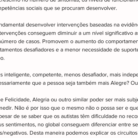
mpetências sociais que se procuram desenvolver. 
damental desenvolver intervenções baseadas na evidência
ervenções conseguem diminuir a um nível significativo as
número de casos. Promovem o aumento do comportamento
amentos desafiadores e a menor necessidade de suport
o.
s inteligente, competente, menos desafiador, mais indep
ecessariamente que a pessoa seja também mais Alegre? Ou
 Felicidade, Alegria ou outro similar poder ser mais subjec
 medir. Não é por isso que o mesmo não o possa ser e q
Apesar de se saber que os autistas têm dificuldade no re
us sentimentos, no global conseguem diferenciar entre s
s/negativos. Desta maneira podemos explicar os circuitos