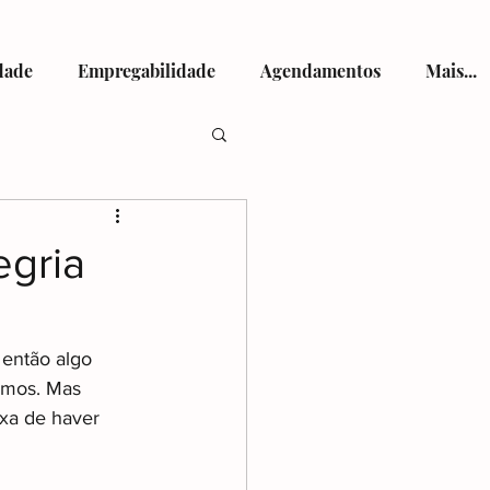
dade
Empregabilidade
Agendamentos
Mais...
tismo
egria
 então algo 
vamos. Mas 
viços de Saúde
xa de haver 