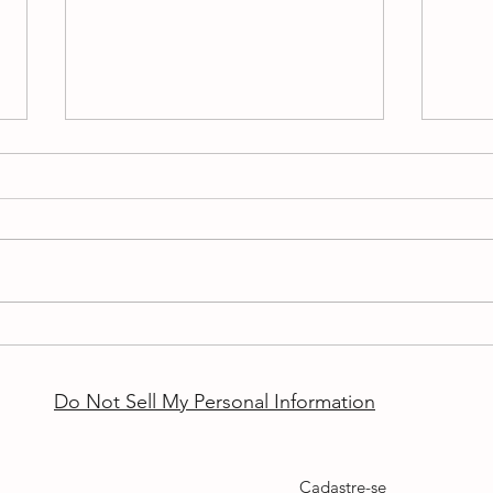
A intolerância à incerteza da
O qu
cabeleira do Cucurella
educ
Do Not Sell My Personal Information
Cadastre-se