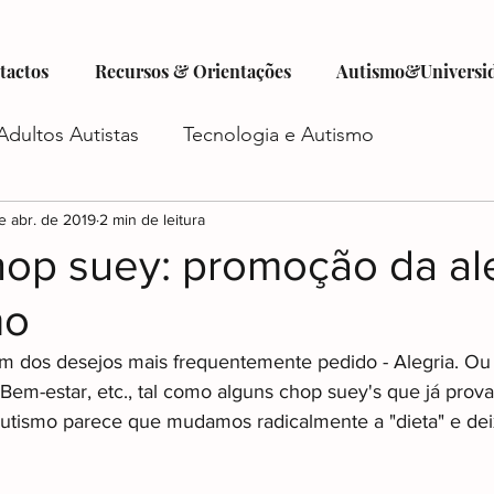
tactos
Recursos & Orientações
Autismo&Universi
Adultos Autistas
Tecnologia e Autismo
tismo
e abr. de 2019
Criatividade e Autismo
2 min de leitura
Autocuidado e Au
hop suey: promoção da al
mo
istas
Futuro do Autismo
Emprego e Autismo
um dos desejos mais frequentemente pedido - Alegria. Ou
 Bem-estar, etc., tal como alguns chop suey's que já pro
iadas
Autismo e Relacionamentos
Acesso a Ser
utismo parece que mudamos radicalmente a "dieta" e dei
o
Planejamento Financeiro e Autismo