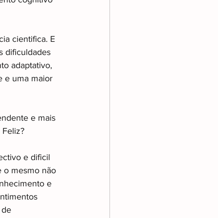
 cientifica. E 
 dificuldades 
 adaptativo, 
e e uma maior 
endente e mais 
 Feliz?
tivo e dificil 
ue o mesmo não 
conhecimento e 
entimentos 
 de 