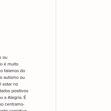
s ou 
o é muito 
o falamos do 
o autismo ou 
 estar no 
ados positivos 
u a Alegria. É 
sso centramo-
nto cognitivo 