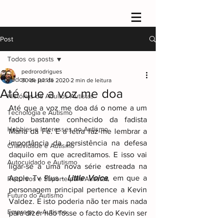
Post
Todos os posts
pedrorodrigues
Todos os posts
30 de jul. de 2020
2 min de leitura
Até que a voz me doa
Histórias de Adultos Autistas
Até que a voz me doa dá o nome a um 
Tecnologia e Autismo
fado bastante conhecido da fadista 
Hobbies e Interesses no Autismo
Maria da Fé. E a letra faz-me lembrar a 
importância da persistência na defesa 
Criatividade e Autismo
daquilo em que acreditamos. E isso vai 
Autocuidado e Autismo
ligar-se a uma nova série estreada na 
Apple Tv Plus - 
Little Voice
, em que a 
Recursos e Suporte para Autistas
personagem principal pertence a Kevin 
Futuro do Autismo
Valdez. E isto poderia não ter mais nada 
Emprego e Autismo
para dizer não fosse o facto do Kevin ser 