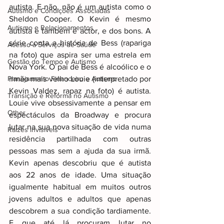
autista. E não, não é um autista como o 
Autismo e Condições Associadas
Sheldon Cooper. O Kevin é mesmo 
Autismo e Relacionamentos
autista e também é actor, e dos bons. A 
série conta a história de Bess (rapariga 
Acesso a Serviços de Saúde
na foto) que aspira ser uma estrela em 
Gestão do Tempo e Autismo
Nova York. O pai de Bess é alcoólico e o 
Planejamento Financeiro e Autismo
irmão mais velho Louie (interpretado por 
Kevin Valdez, rapaz na foto) é autista. 
Transição e Reforma no Autismo
Louie vive obsessivamente a pensar em 
Other
espectáculos da Broadway e procura 
lutar na sua nova situação de vida numa 
Raizes invisiveis
residência partilhada com outras 
pessoas mas sem a ajuda da sua irmã. 
Kevin apenas descobriu que é autista 
aos 22 anos de idade. Uma situação 
igualmente habitual em muitos outros 
jovens adultos e adultos que apenas 
descobrem a sua condição tardiamente. 
E que até lá procuram lutar no 