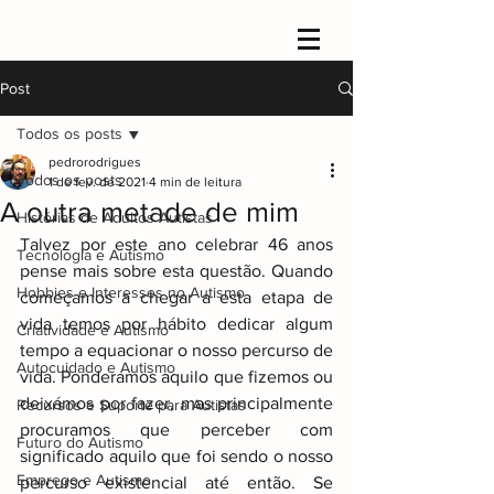
Post
Todos os posts
pedrorodrigues
Todos os posts
1 de fev. de 2021
4 min de leitura
A outra metade de mim
Histórias de Adultos Autistas
Talvez por este ano celebrar 46 anos 
Tecnologia e Autismo
pense mais sobre esta questão. Quando 
Hobbies e Interesses no Autismo
começamos a chegar a esta etapa de 
vida temos por hábito dedicar algum 
Criatividade e Autismo
tempo a equacionar o nosso percurso de 
Autocuidado e Autismo
vida. Ponderamos aquilo que fizemos ou 
deixámos por fazer, mas principalmente 
Recursos e Suporte para Autistas
procuramos que perceber com 
Futuro do Autismo
significado aquilo que foi sendo o nosso 
Emprego e Autismo
percurso existencial até então. Se 