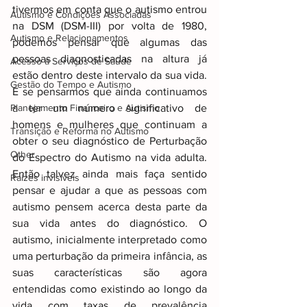
tivermos em conta que o autismo entrou 
Autismo e Condições Associadas
na DSM (DSM-III) por volta de 1980, 
Autismo e Relacionamentos
podemos pensar que algumas das 
pessoas diagnosticadas na altura já 
Acesso a Serviços de Saúde
estão dentro deste intervalo da sua vida. 
Gestão do Tempo e Autismo
E se pensarmos que ainda continuamos 
Planejamento Financeiro e Autismo
a ter um número significativo de 
homens e mulheres que continuam a 
Transição e Reforma no Autismo
obter o seu diagnóstico de Perturbação 
Other
do Espectro do Autismo na vida adulta. 
Então talvez ainda mais faça sentido 
Raizes invisiveis
pensar e ajudar a que as pessoas com 
autismo pensem acerca desta parte da 
sua vida antes do diagnóstico. O 
autismo, inicialmente interpretado como 
uma perturbação da primeira infância, as 
suas características são agora 
entendidas como existindo ao longo da 
vida com taxas de prevalência 