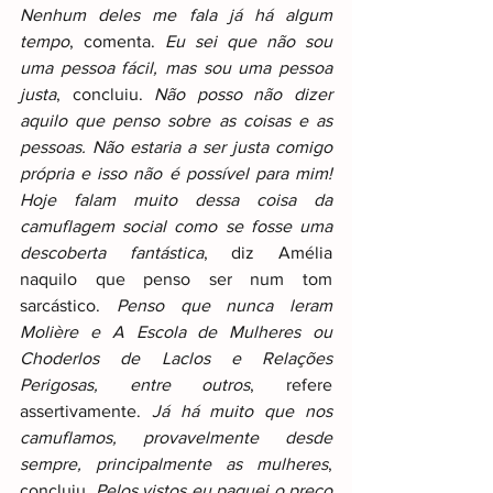
Nenhum deles me fala já há algum 
tempo
, comenta. 
Eu sei que não sou 
uma pessoa fácil, mas sou uma pessoa 
justa
, concluiu. 
Não posso não dizer 
aquilo que penso sobre as coisas e as 
pessoas. Não estaria a ser justa comigo 
própria e isso não é possível para mim! 
Hoje falam muito dessa coisa da 
camuflagem social como se fosse uma 
descoberta fantástica
, diz Amélia 
naquilo que penso ser num tom 
sarcástico. 
Penso que nunca leram 
Molière e A Escola de Mulheres ou 
Choderlos de Laclos e Relações 
Perigosas, entre outros
, refere 
assertivamente. 
Já há muito que nos 
camuflamos, provavelmente desde 
sempre, principalmente as mulheres
, 
concluiu. 
Pelos vistos eu paguei o preço 