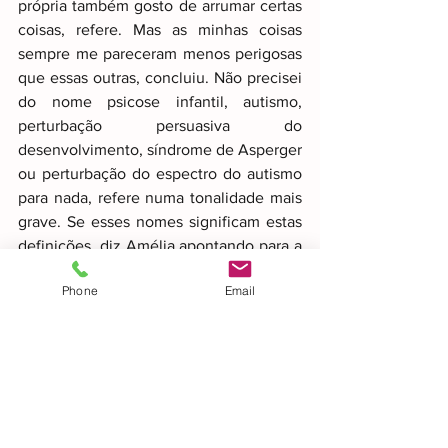
própria também gosto de arrumar certas 
coisas, refere. Mas as minhas coisas 
sempre me pareceram menos perigosas 
que essas outras, concluiu. Não precisei 
do nome psicose infantil, autismo, 
perturbação persuasiva do 
desenvolvimento, síndrome de Asperger 
ou perturbação do espectro do autismo 
para nada, refere numa tonalidade mais 
grave. Se esses nomes significam estas 
definições, diz Amélia apontando para a 
fotocópia. 
Do que me vale isso se tenho 
Phone
Email
aquilo que eu própria sinto?
, pergunta-
me. 
Estão à espera que eu mude a forma 
como me sinto e penso para passar a 
dizer a mim própria que sou um
 "
Déficits 
persistentes na comunicação social e na 
interação social em múltiplos 
contextos...
"?, pergunta-me novamente. 