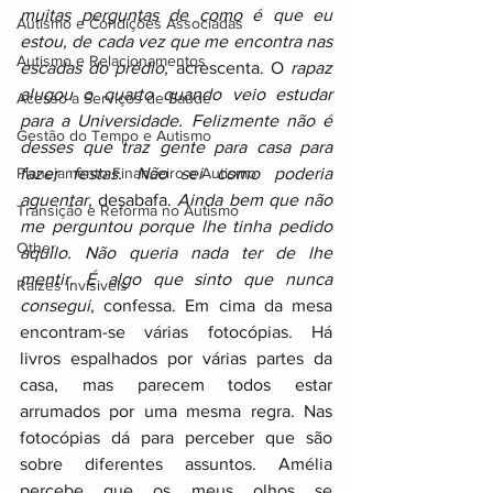
muitas perguntas de como é que eu 
Autismo e Condições Associadas
estou, de cada vez que me encontra nas 
Autismo e Relacionamentos
escadas do prédio, 
acrescenta. O
 rapaz 
alugou o quarto quando veio estudar 
Acesso a Serviços de Saúde
para a Universidade. Felizmente não é 
Gestão do Tempo e Autismo
desses que traz gente para casa para 
Planejamento Financeiro e Autismo
fazer festas. Não sei como poderia 
aguentar
, desabafa. 
Ainda bem que não 
Transição e Reforma no Autismo
me perguntou porque lhe tinha pedido 
Other
aquilo. Não queria nada ter de lhe 
mentir. É algo que sinto que nunca 
Raizes invisiveis
consegui
, confessa. Em cima da mesa 
encontram-se várias fotocópias. Há 
livros espalhados por várias partes da 
casa, mas parecem todos estar 
arrumados por uma mesma regra. Nas 
fotocópias dá para perceber que são 
sobre diferentes assuntos. Amélia 
percebe que os meus olhos se 