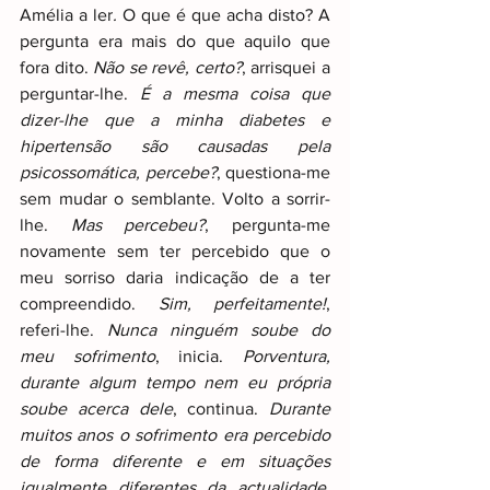
Amélia a ler
. 
O que é que acha disto? A 
pergunta era mais do que aquilo que 
fora dito. 
Não se revê, certo?
, arrisquei a 
perguntar-lhe. 
É a mesma coisa que 
dizer-lhe que a minha diabetes e 
hipertensão são causadas pela 
psicossomática, percebe?
, questiona-me 
sem mudar o semblante. Volto a sorrir-
lhe. 
Mas percebeu?
, pergunta-me 
novamente sem ter percebido que o 
meu sorriso daria indicação de a ter 
compreendido. 
Sim, perfeitamente!
, 
referi-lhe. 
Nunca ninguém soube do 
meu sofrimento
, inicia. 
Porventura, 
durante algum tempo nem eu própria 
soube acerca dele
, continua. 
Durante 
muitos anos o sofrimento era percebido 
de forma diferente e em situações 
igualmente diferentes da actualidade. 