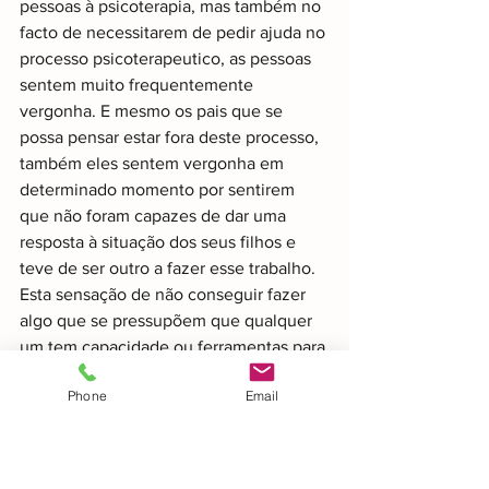
pessoas à psicoterapia, mas também no 
facto de necessitarem de pedir ajuda no 
processo psicoterapeutico, as pessoas 
sentem muito frequentemente 
vergonha. E mesmo os pais que se 
possa pensar estar fora deste processo, 
também eles sentem vergonha em 
determinado momento por sentirem 
que não foram capazes de dar uma 
resposta à situação dos seus filhos e 
teve de ser outro a fazer esse trabalho. 
Esta sensação de não conseguir fazer 
algo que se pressupõem que qualquer 
um tem capacidade ou ferramentas para 
o fazer é difícil de tolerar quando não 
Phone
Email
ocorre e por norma deriva no 
sentimento de vergonha. Um pai deve 
ser capaz de cuidar do filho, da mesma 
forma que se pensa que um 