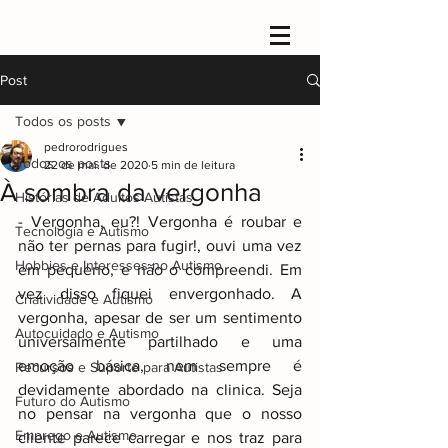
Post
Todos os posts
pedrorodrigues
Todos os posts
22 de mai. de 2020
5 min de leitura
À sombra da vergonha
Histórias de Adultos Autistas
- Vergonha, eu?! Vergonha é roubar e 
Tecnologia e Autismo
não ter pernas para fugir!, ouvi uma vez 
Hobbies e Interesses no Autismo
em pequeno, e não o compreendi. Em 
vez disso fiquei envergonhado. A 
Criatividade e Autismo
vergonha, apesar de ser um sentimento 
Autocuidado e Autismo
universalmente partilhado e uma 
emoção básica, nem sempre é 
Recursos e Suporte para Autistas
devidamente abordado na clinica. Seja 
Futuro do Autismo
no pensar na vergonha que o nosso 
Emprego e Autismo
cliente parece carregar e nos traz para 