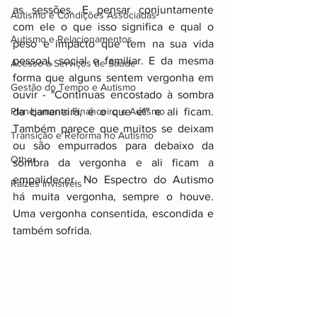
as sessões. E pensar conjuntamente 
Autismo e Condições Associadas
com ele o que isso significa e qual o 
Autismo e Relacionamentos
peso e impacto que tem na sua vida 
pessoal, social e familiar. E da mesma 
Acesso a Serviços de Saúde
forma que alguns sentem vergonha em 
Gestão do Tempo e Autismo
ouvir - "Continuas encostado à sombra 
Planejamento Financeiro e Autismo
da bananeira, é o que é!" e ali ficam. 
Também parece que muitos se deixam 
Transição e Reforma no Autismo
ou são empurrados para debaixo da 
Other
sombra da vergonha e ali ficam a 
empalidecer. No Espectro do Autismo 
Raizes invisiveis
há muita vergonha, sempre o houve. 
Uma vergonha consentida, escondida e 
também sofrida.