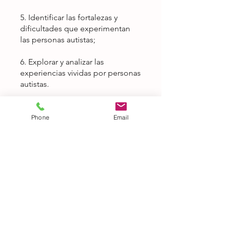
5. Identificar las fortalezas y
dificultades que experimentan
las personas autistas;
6. Explorar y analizar las
experiencias vividas por personas
autistas.
También puedes unirte a este
Phone
Email
programa desde la app.
Ir a la
app
Precio
Gratis